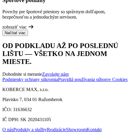
Športové podlahy
Povrchy pre športové priestory so správnym došľapom,
bezpečnosťou a jednoduchým servisom.
zobraziť viac
Načítať viac
OD PODKLADU AŽ PO POSLEDNÚ
LIŠTU — VŠETKO NA JEDNOM
MIESTE.
Dohodnite si meranie
Zavolajte nám
Podmienky ochrany súkromia
Pravidlá používania súborov Cookies
KOBERCE MAX, s.r.o.
Plavisko 7, 034 01 Ružomberok
IČO: 31636632
IČ DPH: SK 2020431105
O nás
Produkty a služby
Realizácie
Showroom
Kontakt