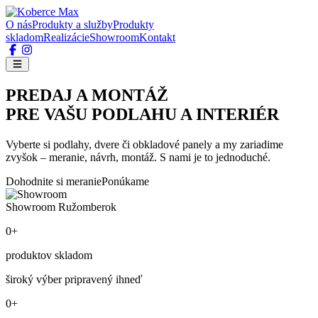
O nás
Produkty a služby
Produkty
skladom
Realizácie
Showroom
Kontakt
PREDAJ A MONTÁŽ
PRE VAŠU PODLAHU A INTERIÉR
Vyberte si podlahy, dvere či obkladové panely a my zariadime
zvyšok – meranie, návrh, montáž. S nami je to jednoduché.
Dohodnite si meranie
Ponúkame
Showroom Ružomberok
0+
produktov skladom
široký výber pripravený ihneď
0+