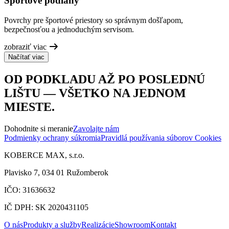
Športové podlahy
Povrchy pre športové priestory so správnym došľapom,
bezpečnosťou a jednoduchým servisom.
zobraziť viac
Načítať viac
OD PODKLADU AŽ PO POSLEDNÚ
LIŠTU — VŠETKO NA JEDNOM
MIESTE.
Dohodnite si meranie
Zavolajte nám
Podmienky ochrany súkromia
Pravidlá používania súborov Cookies
KOBERCE MAX, s.r.o.
Plavisko 7, 034 01 Ružomberok
IČO: 31636632
IČ DPH: SK 2020431105
O nás
Produkty a služby
Realizácie
Showroom
Kontakt