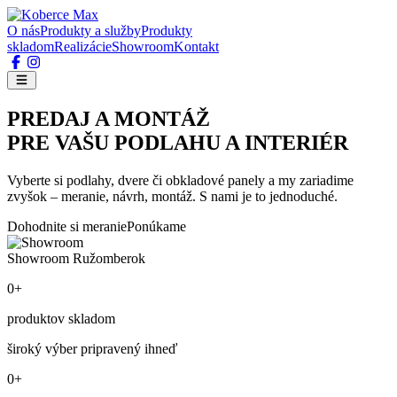
O nás
Produkty a služby
Produkty
skladom
Realizácie
Showroom
Kontakt
PREDAJ A MONTÁŽ
PRE VAŠU PODLAHU A INTERIÉR
Vyberte si podlahy, dvere či obkladové panely a my zariadime
zvyšok – meranie, návrh, montáž. S nami je to jednoduché.
Dohodnite si meranie
Ponúkame
Showroom Ružomberok
0+
produktov skladom
široký výber pripravený ihneď
0+