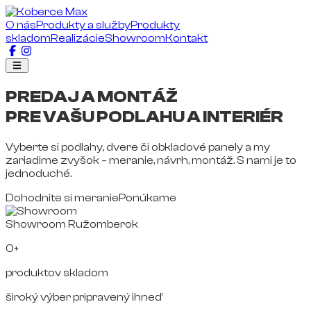
O nás
Produkty a služby
Produkty
skladom
Realizácie
Showroom
Kontakt
PREDAJ A MONTÁŽ
PRE VAŠU PODLAHU A INTERIÉR
Vyberte si podlahy, dvere či obkladové panely a my
zariadime zvyšok – meranie, návrh, montáž. S nami je to
jednoduché.
Dohodnite si meranie
Ponúkame
Showroom Ružomberok
0+
produktov skladom
široký výber pripravený ihneď