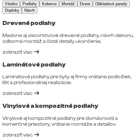
Všetko
Podlahy
Koberce
Montáž
Dvere
Obkladové panely
Doplnky
Návrh
Drevené podlahy
Masívne aj viacvrstvové drevené podlahy, návrh dekoru,
odborná montáž a čisté detaily ukončenia.
zobraziť viac
Laminátové podlahy
Laminátové podlahy pre byty aj firmy vrátane podložiek,
líšt a profesionálnej realizácie.
zobraziť viac
Vinylové a kompozitné podlahy
Vinylové aj kompozitné podlahy pre domácnosti a
komerčné priestory, vrátane montáže a detailov.
zobraziť viac