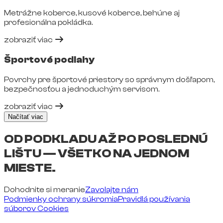
Metrážne koberce, kusové koberce, behúne aj
profesionálna pokládka.
zobraziť viac
Športové podlahy
Povrchy pre športové priestory so správnym došľapom,
bezpečnosťou a jednoduchým servisom.
zobraziť viac
Načítať viac
OD PODKLADU AŽ PO POSLEDNÚ
LIŠTU — VŠETKO NA JEDNOM
MIESTE.
Dohodnite si meranie
Zavolajte nám
Podmienky ochrany súkromia
Pravidlá používania
súborov Cookies