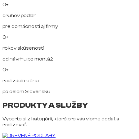
0+
druhov podláh
pre domácnosti aj firmy
0+
rokov skúseností
od návrhu po montáž
0+
realizácií ročne
po celom Slovensku
PRODUKTY A SLUŽBY
Vyberte si z kategórií, ktoré pre vás vieme dodať a
realizovať.