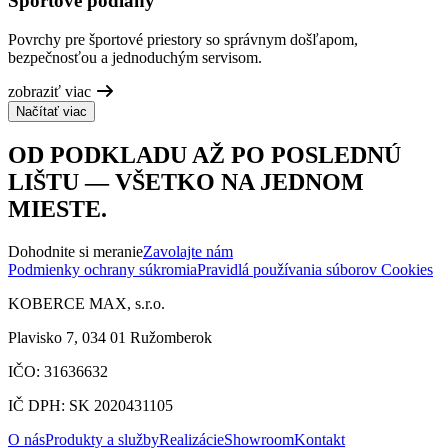
Športové podlahy
Povrchy pre športové priestory so správnym došľapom,
bezpečnosťou a jednoduchým servisom.
zobraziť viac
Načítať viac
OD PODKLADU AŽ PO POSLEDNÚ
LIŠTU — VŠETKO NA JEDNOM
MIESTE.
Dohodnite si meranie
Zavolajte nám
Podmienky ochrany súkromia
Pravidlá používania súborov Cookies
KOBERCE MAX, s.r.o.
Plavisko 7, 034 01 Ružomberok
IČO: 31636632
IČ DPH: SK 2020431105
O nás
Produkty a služby
Realizácie
Showroom
Kontakt