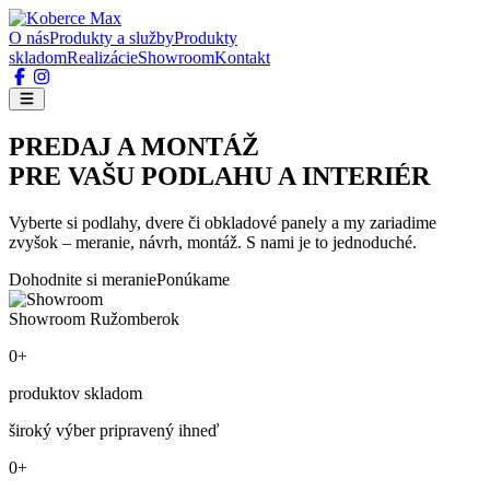
O nás
Produkty a služby
Produkty
skladom
Realizácie
Showroom
Kontakt
PREDAJ A MONTÁŽ
PRE VAŠU PODLAHU A INTERIÉR
Vyberte si podlahy, dvere či obkladové panely a my zariadime
zvyšok – meranie, návrh, montáž. S nami je to jednoduché.
Dohodnite si meranie
Ponúkame
Showroom Ružomberok
0+
produktov skladom
široký výber pripravený ihneď
0+