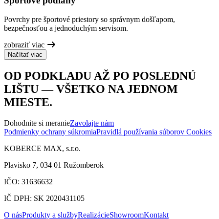
Športové podlahy
Povrchy pre športové priestory so správnym došľapom,
bezpečnosťou a jednoduchým servisom.
zobraziť viac
Načítať viac
OD PODKLADU AŽ PO POSLEDNÚ
LIŠTU — VŠETKO NA JEDNOM
MIESTE.
Dohodnite si meranie
Zavolajte nám
Podmienky ochrany súkromia
Pravidlá používania súborov Cookies
KOBERCE MAX, s.r.o.
Plavisko 7, 034 01 Ružomberok
IČO: 31636632
IČ DPH: SK 2020431105
O nás
Produkty a služby
Realizácie
Showroom
Kontakt