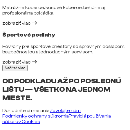
Metrážne koberce, kusové koberce, behúne aj
profesionálna pokládka.
zobraziť viac
Športové podlahy
Povrchy pre športové priestory so správnym došľapom,
bezpečnosťou a jednoduchým servisom.
zobraziť viac
Načítať viac
OD PODKLADU AŽ PO POSLEDNÚ
LIŠTU — VŠETKO NA JEDNOM
MIESTE.
Dohodnite si meranie
Zavolajte nám
Podmienky ochrany súkromia
Pravidlá používania
súborov Cookies