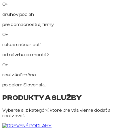
0+
druhov podláh
pre domácnosti aj firmy
0+
rokov skúseností
od návrhu po montáž
0+
realizácií ročne
po celom Slovensku
PRODUKTY A SLUŽBY
Vyberte si z kategórií, ktoré pre vás vieme dodať a
realizovať.