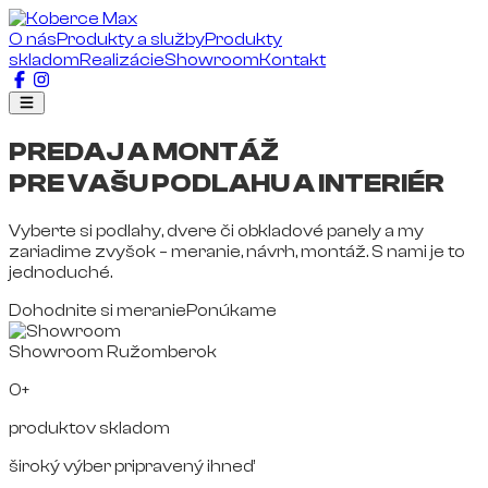
O nás
Produkty a služby
Produkty
skladom
Realizácie
Showroom
Kontakt
PREDAJ A MONTÁŽ
PRE VAŠU PODLAHU A INTERIÉR
Vyberte si podlahy, dvere či obkladové panely a my
zariadime zvyšok – meranie, návrh, montáž. S nami je to
jednoduché.
Dohodnite si meranie
Ponúkame
Showroom Ružomberok
0+
produktov skladom
široký výber pripravený ihneď