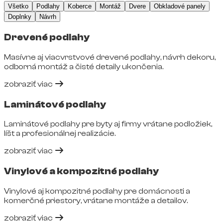
Všetko
Podlahy
Koberce
Montáž
Dvere
Obkladové panely
Doplnky
Návrh
Drevené podlahy
Masívne aj viacvrstvové drevené podlahy, návrh dekoru,
odborná montáž a čisté detaily ukončenia.
zobraziť viac
Laminátové podlahy
Laminátové podlahy pre byty aj firmy vrátane podložiek,
líšt a profesionálnej realizácie.
zobraziť viac
Vinylové a kompozitné podlahy
Vinylové aj kompozitné podlahy pre domácnosti a
komerčné priestory, vrátane montáže a detailov.
zobraziť viac