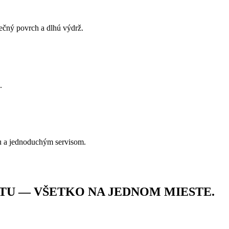
pečný povrch a dlhú výdrž.
.
u a jednoduchým servisom.
TU — VŠETKO NA JEDNOM MIESTE.