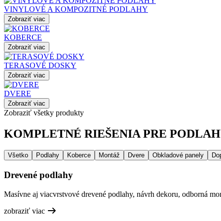
VINYLOVÉ A KOMPOZITNÉ PODLAHY
Zobraziť viac
KOBERCE
Zobraziť viac
TERASOVÉ DOSKY
Zobraziť viac
DVERE
Zobraziť viac
Zobraziť všetky produkty
KOMPLETNÉ RIEŠENIA PRE PODLAHY
Všetko
Podlahy
Koberce
Montáž
Dvere
Obkladové panely
Do
Drevené podlahy
Masívne aj viacvrstvové drevené podlahy, návrh dekoru, odborná mont
zobraziť viac