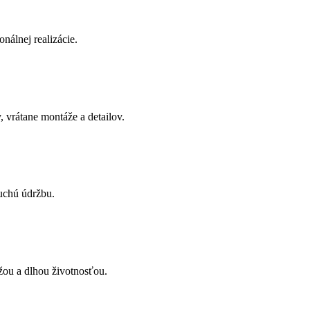
onálnej realizácie.
 vrátane montáže a detailov.
uchú údržbu.
žou a dlhou životnosťou.