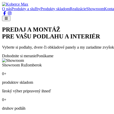
O nás
Produkty a služby
Produkty skladom
Realizácie
Showroom
Konta
PREDAJ A MONTÁŽ
PRE VAŠU PODLAHU A INTERIÉR
Vyberte si podlahy, dvere či obkladové panely a my zariadime zvyšok
Dohodnite si meranie
Ponúkame
Showroom Ružomberok
0+
produktov skladom
široký výber pripravený ihneď
0+
druhov podláh