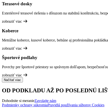
Terasové dosky
Exteriérové terasové riešenia s dôrazom na stabilnú konštrukciu, bez
zobraziť viac
Koberce
Metrážne koberce, kusové koberce, behúne aj profesionálna pokládka
zobraziť viac
Športové podlahy
Povrchy pre športové priestory so správnym došľapom, bezpečnosťo
zobraziť viac
Načítať viac
OD PODKLADU AŽ PO POSLEDNÚ LIŠ
Dohodnite si meranie
Zavolajte nám
Podmienky ochrany súkromia
Pravidlá používania súborov Cookies