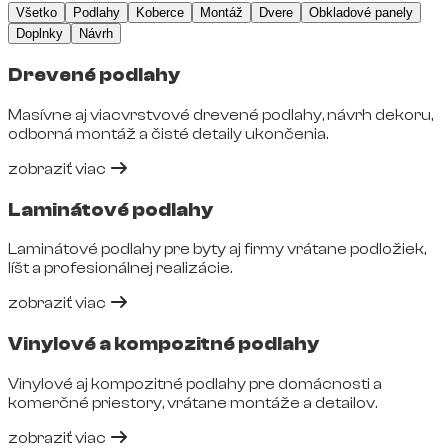
Všetko
Podlahy
Koberce
Montáž
Dvere
Obkladové panely
Doplnky
Návrh
Drevené podlahy
Masívne aj viacvrstvové drevené podlahy, návrh dekoru,
odborná montáž a čisté detaily ukončenia.
zobraziť viac
Laminátové podlahy
Laminátové podlahy pre byty aj firmy vrátane podložiek,
líšt a profesionálnej realizácie.
zobraziť viac
Vinylové a kompozitné podlahy
Vinylové aj kompozitné podlahy pre domácnosti a
komerčné priestory, vrátane montáže a detailov.
zobraziť viac