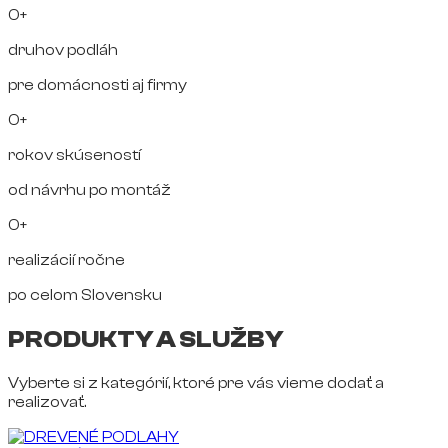
0+
druhov podláh
pre domácnosti aj firmy
0+
rokov skúseností
od návrhu po montáž
0+
realizácií ročne
po celom Slovensku
PRODUKTY A SLUŽBY
Vyberte si z kategórií, ktoré pre vás vieme dodať a
realizovať.