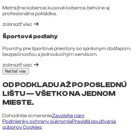
Metrážne koberce, kusové koberce, behúne aj
profesionálna pokládka.
zobraziť viac
Športové podlahy
Povrchy pre športové priestory so správnym došľapom,
bezpečnosťou a jednoduchým servisom.
zobraziť viac
Načítať viac
OD PODKLADU AŽ PO POSLEDNÚ
LIŠTU — VŠETKO NA JEDNOM
MIESTE.
Dohodnite si meranie
Zavolajte nám
Podmienky ochrany súkromia
Pravidlá používania
súborov Cookies