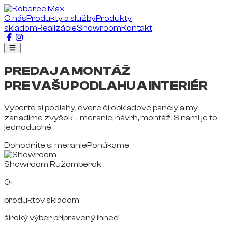
O nás
Produkty a služby
Produkty
skladom
Realizácie
Showroom
Kontakt
PREDAJ A MONTÁŽ
PRE VAŠU PODLAHU A INTERIÉR
Vyberte si podlahy, dvere či obkladové panely a my
zariadime zvyšok – meranie, návrh, montáž. S nami je to
jednoduché.
Dohodnite si meranie
Ponúkame
Showroom Ružomberok
0+
produktov skladom
široký výber pripravený ihneď