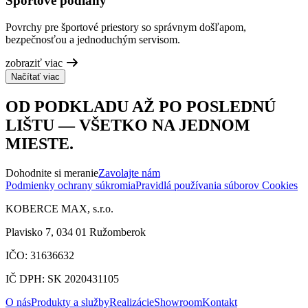
Športové podlahy
Povrchy pre športové priestory so správnym došľapom,
bezpečnosťou a jednoduchým servisom.
zobraziť viac
Načítať viac
OD PODKLADU AŽ PO POSLEDNÚ
LIŠTU — VŠETKO NA JEDNOM
MIESTE.
Dohodnite si meranie
Zavolajte nám
Podmienky ochrany súkromia
Pravidlá používania súborov Cookies
KOBERCE MAX, s.r.o.
Plavisko 7, 034 01 Ružomberok
IČO: 31636632
IČ DPH: SK 2020431105
O nás
Produkty a služby
Realizácie
Showroom
Kontakt