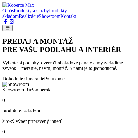
O nás
Produkty a služby
Produkty
skladom
Realizácie
Showroom
Kontakt
PREDAJ A MONTÁŽ
PRE VAŠU PODLAHU A INTERIÉR
Vyberte si podlahy, dvere či obkladové panely a my zariadime
zvyšok – meranie, návrh, montáž. S nami je to jednoduché.
Dohodnite si meranie
Ponúkame
Showroom Ružomberok
0+
produktov skladom
široký výber pripravený ihneď
0+