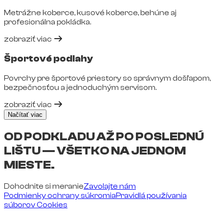
Metrážne koberce, kusové koberce, behúne aj
profesionálna pokládka.
zobraziť viac
Športové podlahy
Povrchy pre športové priestory so správnym došľapom,
bezpečnosťou a jednoduchým servisom.
zobraziť viac
Načítať viac
OD PODKLADU AŽ PO POSLEDNÚ
LIŠTU — VŠETKO NA JEDNOM
MIESTE.
Dohodnite si meranie
Zavolajte nám
Podmienky ochrany súkromia
Pravidlá používania
súborov Cookies