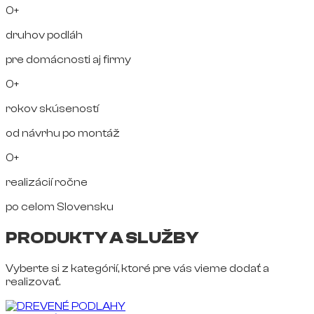
0+
druhov podláh
pre domácnosti aj firmy
0+
rokov skúseností
od návrhu po montáž
0+
realizácií ročne
po celom Slovensku
PRODUKTY A SLUŽBY
Vyberte si z kategórií, ktoré pre vás vieme dodať a
realizovať.