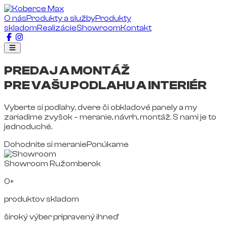
O nás
Produkty a služby
Produkty
skladom
Realizácie
Showroom
Kontakt
PREDAJ A MONTÁŽ
PRE VAŠU PODLAHU A INTERIÉR
Vyberte si podlahy, dvere či obkladové panely a my
zariadime zvyšok – meranie, návrh, montáž. S nami je to
jednoduché.
Dohodnite si meranie
Ponúkame
Showroom Ružomberok
0+
produktov skladom
široký výber pripravený ihneď