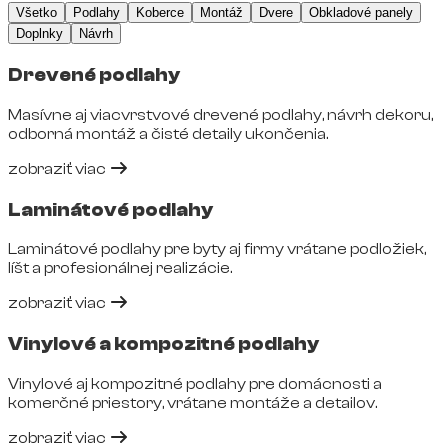
Všetko
Podlahy
Koberce
Montáž
Dvere
Obkladové panely
Doplnky
Návrh
Drevené podlahy
Masívne aj viacvrstvové drevené podlahy, návrh dekoru,
odborná montáž a čisté detaily ukončenia.
zobraziť viac
Laminátové podlahy
Laminátové podlahy pre byty aj firmy vrátane podložiek,
líšt a profesionálnej realizácie.
zobraziť viac
Vinylové a kompozitné podlahy
Vinylové aj kompozitné podlahy pre domácnosti a
komerčné priestory, vrátane montáže a detailov.
zobraziť viac