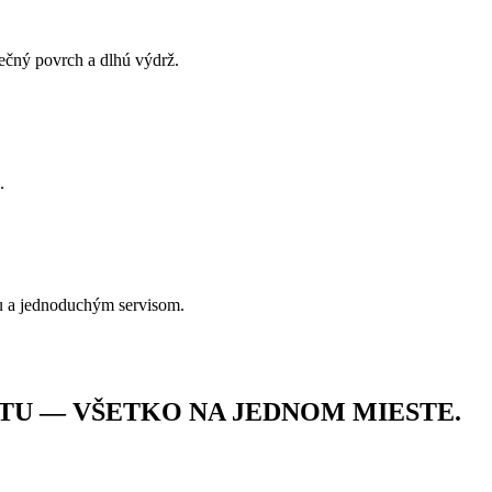
pečný povrch a dlhú výdrž.
.
u a jednoduchým servisom.
TU — VŠETKO NA JEDNOM MIESTE.