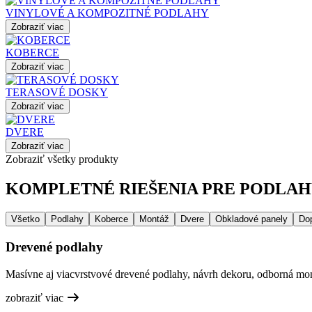
VINYLOVÉ A KOMPOZITNÉ PODLAHY
Zobraziť viac
KOBERCE
Zobraziť viac
TERASOVÉ DOSKY
Zobraziť viac
DVERE
Zobraziť viac
Zobraziť všetky produkty
KOMPLETNÉ RIEŠENIA PRE PODLAHY
Všetko
Podlahy
Koberce
Montáž
Dvere
Obkladové panely
Do
Drevené podlahy
Masívne aj viacvrstvové drevené podlahy, návrh dekoru, odborná mont
zobraziť viac