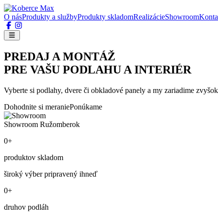
O nás
Produkty a služby
Produkty skladom
Realizácie
Showroom
Konta
PREDAJ A MONTÁŽ
PRE VAŠU PODLAHU A INTERIÉR
Vyberte si podlahy, dvere či obkladové panely a my zariadime zvyšok
Dohodnite si meranie
Ponúkame
Showroom Ružomberok
0+
produktov skladom
široký výber pripravený ihneď
0+
druhov podláh