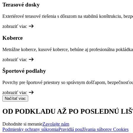
Terasové dosky
Exteriérové terasové riešenia s dôrazom na stabilnú konštrukciu, bez
zobraziť viac
Koberce
Metrážne koberce, kusové koberce, behúne aj profesionálna pokládka
zobraziť viac
Športové podlahy
Povrchy pre športové priestory so správnym došľapom, bezpečnosťo
zobraziť viac
Načítať viac
OD PODKLADU AŽ PO POSLEDNÚ LIŠ
Dohodnite si meranie
Zavolajte nám
Podmienky ochrany súkromia
Pravidlá používania súborov Cookies