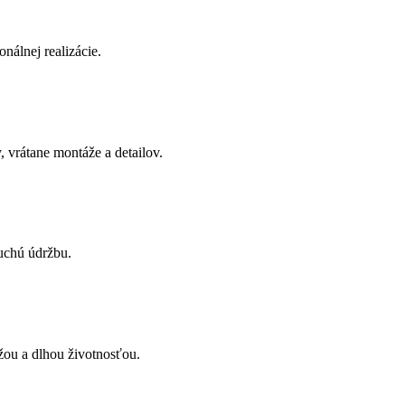
onálnej realizácie.
 vrátane montáže a detailov.
uchú údržbu.
žou a dlhou životnosťou.