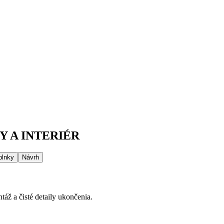
 A INTERIÉR
plnky
Návrh
áž a čisté detaily ukončenia.