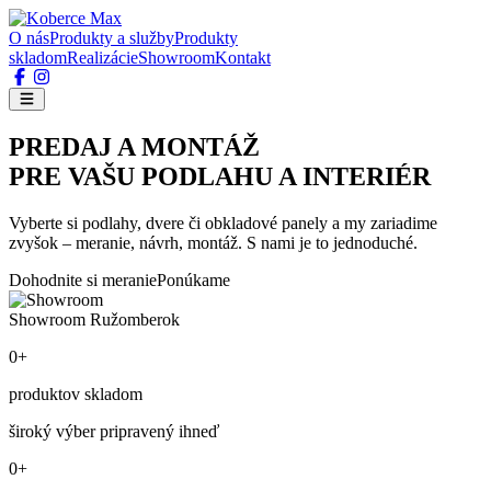
O nás
Produkty a služby
Produkty
skladom
Realizácie
Showroom
Kontakt
PREDAJ A MONTÁŽ
PRE VAŠU PODLAHU A INTERIÉR
Vyberte si podlahy, dvere či obkladové panely a my zariadime
zvyšok – meranie, návrh, montáž. S nami je to jednoduché.
Dohodnite si meranie
Ponúkame
Showroom Ružomberok
0+
produktov skladom
široký výber pripravený ihneď
0+