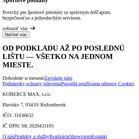
Športové podlahy
Povrchy pre športové priestory so správnym došľapom,
bezpečnosťou a jednoduchým servisom.
zobraziť viac
Načítať viac
OD PODKLADU AŽ PO POSLEDNÚ
LIŠTU — VŠETKO NA JEDNOM
MIESTE.
Dohodnite si meranie
Zavolajte nám
Podmienky ochrany súkromia
Pravidlá používania súborov Cookies
KOBERCE MAX, s.r.o.
Plavisko 7, 034 01 Ružomberok
IČO: 31636632
IČ DPH: SK 2020431105
O nás
Produkty a služby
Realizácie
Showroom
Kontakt