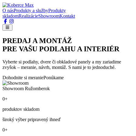
O nás
Produkty a služby
Produkty
skladom
Realizácie
Showroom
Kontakt
PREDAJ A MONTÁŽ
PRE VAŠU PODLAHU A INTERIÉR
Vyberte si podlahy, dvere či obkladové panely a my zariadime
zvyšok – meranie, návrh, montáž. S nami je to jednoduché.
Dohodnite si meranie
Ponúkame
Showroom Ružomberok
0+
produktov skladom
široký výber pripravený ihneď
0+