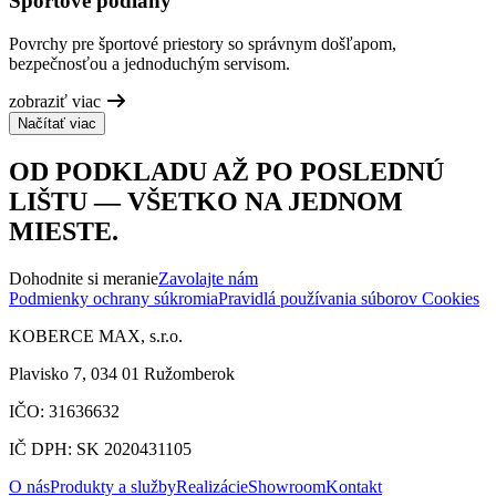
Športové podlahy
Povrchy pre športové priestory so správnym došľapom,
bezpečnosťou a jednoduchým servisom.
zobraziť viac
Načítať viac
OD PODKLADU AŽ PO POSLEDNÚ
LIŠTU — VŠETKO NA JEDNOM
MIESTE.
Dohodnite si meranie
Zavolajte nám
Podmienky ochrany súkromia
Pravidlá používania súborov Cookies
KOBERCE MAX, s.r.o.
Plavisko 7, 034 01 Ružomberok
IČO: 31636632
IČ DPH: SK 2020431105
O nás
Produkty a služby
Realizácie
Showroom
Kontakt