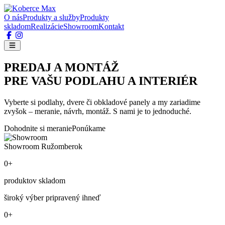
O nás
Produkty a služby
Produkty
skladom
Realizácie
Showroom
Kontakt
PREDAJ A MONTÁŽ
PRE VAŠU PODLAHU A INTERIÉR
Vyberte si podlahy, dvere či obkladové panely a my zariadime
zvyšok – meranie, návrh, montáž. S nami je to jednoduché.
Dohodnite si meranie
Ponúkame
Showroom Ružomberok
0+
produktov skladom
široký výber pripravený ihneď
0+