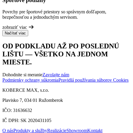
Športové podlahy
Povrchy pre športové priestory so správnym došľapom,
bezpečnosťou a jednoduchým servisom.
zobraziť viac
Načítať viac
OD PODKLADU AŽ PO POSLEDNÚ
LIŠTU — VŠETKO NA JEDNOM
MIESTE.
Dohodnite si meranie
Zavolajte nám
Podmienky ochrany súkromia
Pravidlá používania súborov Cookies
KOBERCE MAX, s.r.o.
Plavisko 7, 034 01 Ružomberok
IČO: 31636632
IČ DPH: SK 2020431105
O nás
Produkty a služby
Realizácie
Showroom
Kontakt