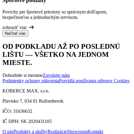
Športové podlahy
Povrchy pre športové priestory so správnym došľapom,
bezpečnosťou a jednoduchým servisom.
zobraziť viac
Načítať viac
OD PODKLADU AŽ PO POSLEDNÚ
LIŠTU — VŠETKO NA JEDNOM
MIESTE.
Dohodnite si meranie
Zavolajte nám
Podmienky ochrany súkromia
Pravidlá používania súborov Cookies
KOBERCE MAX, s.r.o.
Plavisko 7, 034 01 Ružomberok
IČO: 31636632
IČ DPH: SK 2020431105
O nás
Produkty a služby
Realizácie
Showroom
Kontakt