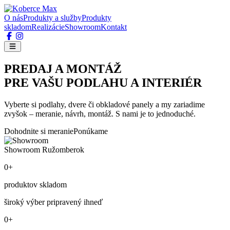
O nás
Produkty a služby
Produkty
skladom
Realizácie
Showroom
Kontakt
PREDAJ A MONTÁŽ
PRE VAŠU PODLAHU A INTERIÉR
Vyberte si podlahy, dvere či obkladové panely a my zariadime
zvyšok – meranie, návrh, montáž. S nami je to jednoduché.
Dohodnite si meranie
Ponúkame
Showroom Ružomberok
0+
produktov skladom
široký výber pripravený ihneď
0+