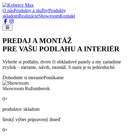
O nás
Produkty a služby
Produkty
skladom
Realizácie
Showroom
Kontakt
PREDAJ A MONTÁŽ
PRE VAŠU PODLAHU A INTERIÉR
Vyberte si podlahy, dvere či obkladové panely a my zariadime
zvyšok – meranie, návrh, montáž. S nami je to jednoduché.
Dohodnite si meranie
Ponúkame
Showroom Ružomberok
0+
produktov skladom
široký výber pripravený ihneď
0+