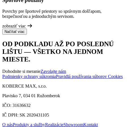
Športové podlahy
Povrchy pre športové priestory so správnym došľapom,
bezpečnosťou a jednoduchým servisom.
zobraziť viac
Načítať viac
OD PODKLADU AŽ PO POSLEDNÚ
LIŠTU — VŠETKO NA JEDNOM
MIESTE.
Dohodnite si meranie
Zavolajte nám
Podmienky ochrany súkromia
Pravidlá používania súborov Cookies
KOBERCE MAX, s.r.o.
Plavisko 7, 034 01 Ružomberok
IČO: 31636632
IČ DPH: SK 2020431105
O nás
Produkty a služby
Realizácie
Showroom
Kontakt