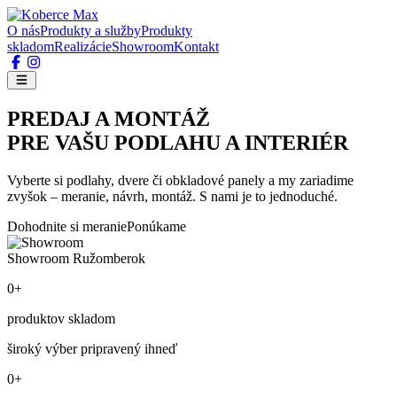
O nás
Produkty a služby
Produkty
skladom
Realizácie
Showroom
Kontakt
PREDAJ A MONTÁŽ
PRE VAŠU PODLAHU A INTERIÉR
Vyberte si podlahy, dvere či obkladové panely a my zariadime
zvyšok – meranie, návrh, montáž. S nami je to jednoduché.
Dohodnite si meranie
Ponúkame
Showroom Ružomberok
0+
produktov skladom
široký výber pripravený ihneď
0+