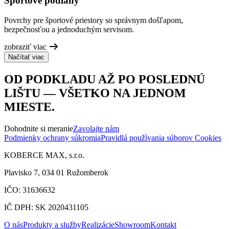
Športové podlahy
Povrchy pre športové priestory so správnym došľapom,
bezpečnosťou a jednoduchým servisom.
zobraziť viac
Načítať viac
OD PODKLADU AŽ PO POSLEDNÚ
LIŠTU — VŠETKO NA JEDNOM
MIESTE.
Dohodnite si meranie
Zavolajte nám
Podmienky ochrany súkromia
Pravidlá používania súborov Cookies
KOBERCE MAX, s.r.o.
Plavisko 7, 034 01 Ružomberok
IČO: 31636632
IČ DPH: SK 2020431105
O nás
Produkty a služby
Realizácie
Showroom
Kontakt