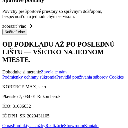
Športové podlahy
Povrchy pre športové priestory so správnym došľapom,
bezpečnosťou a jednoduchým servisom.
zobraziť viac
Načítať viac
OD PODKLADU AŽ PO POSLEDNÚ
LIŠTU — VŠETKO NA JEDNOM
MIESTE.
Dohodnite si meranie
Zavolajte nám
Podmienky ochrany súkromia
Pravidlá používania súborov Cookies
KOBERCE MAX, s.r.o.
Plavisko 7, 034 01 Ružomberok
IČO: 31636632
IČ DPH: SK 2020431105
O nás
Produkty a služby
Realizácie
Showroom
Kontakt