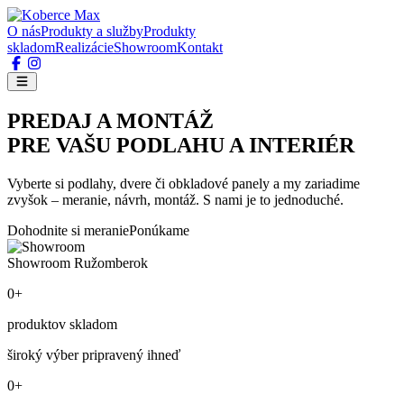
O nás
Produkty a služby
Produkty
skladom
Realizácie
Showroom
Kontakt
PREDAJ A MONTÁŽ
PRE VAŠU PODLAHU A INTERIÉR
Vyberte si podlahy, dvere či obkladové panely a my zariadime
zvyšok – meranie, návrh, montáž. S nami je to jednoduché.
Dohodnite si meranie
Ponúkame
Showroom Ružomberok
0+
produktov skladom
široký výber pripravený ihneď
0+