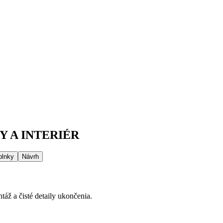
 A INTERIÉR
plnky
Návrh
áž a čisté detaily ukončenia.