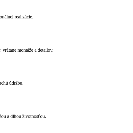
onálnej realizácie.
 vrátane montáže a detailov.
uchú údržbu.
žou a dlhou životnosťou.