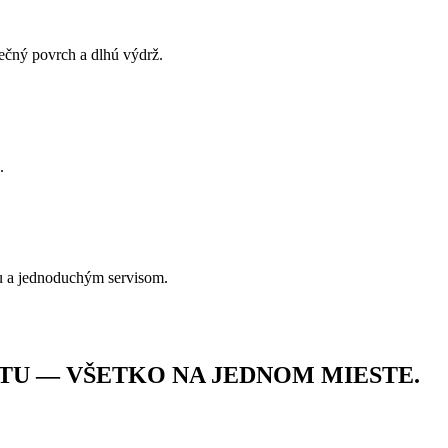
pečný povrch a dlhú výdrž.
.
u a jednoduchým servisom.
TU — VŠETKO NA JEDNOM MIESTE.