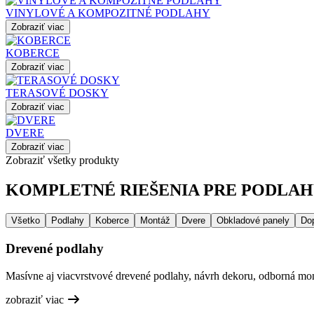
VINYLOVÉ A KOMPOZITNÉ PODLAHY
Zobraziť viac
KOBERCE
Zobraziť viac
TERASOVÉ DOSKY
Zobraziť viac
DVERE
Zobraziť viac
Zobraziť všetky produkty
KOMPLETNÉ RIEŠENIA PRE PODLAHY
Všetko
Podlahy
Koberce
Montáž
Dvere
Obkladové panely
Do
Drevené podlahy
Masívne aj viacvrstvové drevené podlahy, návrh dekoru, odborná mont
zobraziť viac