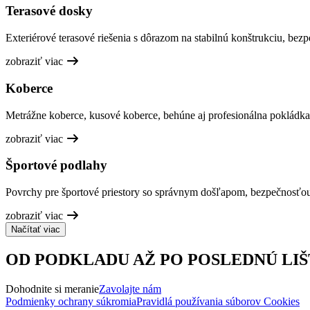
Terasové dosky
Exteriérové terasové riešenia s dôrazom na stabilnú konštrukciu, bez
zobraziť viac
Koberce
Metrážne koberce, kusové koberce, behúne aj profesionálna pokládka
zobraziť viac
Športové podlahy
Povrchy pre športové priestory so správnym došľapom, bezpečnosťo
zobraziť viac
Načítať viac
OD PODKLADU AŽ PO POSLEDNÚ LIŠ
Dohodnite si meranie
Zavolajte nám
Podmienky ochrany súkromia
Pravidlá používania súborov Cookies