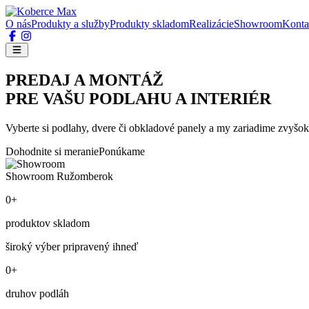
O nás
Produkty a služby
Produkty skladom
Realizácie
Showroom
Konta
PREDAJ A MONTÁŽ
PRE VAŠU PODLAHU A INTERIÉR
Vyberte si podlahy, dvere či obkladové panely a my zariadime zvyšok
Dohodnite si meranie
Ponúkame
Showroom Ružomberok
0+
produktov skladom
široký výber pripravený ihneď
0+
druhov podláh