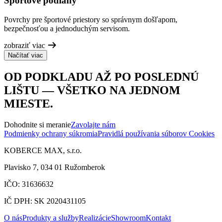
Športové podlahy
Povrchy pre športové priestory so správnym došľapom,
bezpečnosťou a jednoduchým servisom.
zobraziť viac
Načítať viac
OD PODKLADU AŽ PO POSLEDNÚ
LIŠTU — VŠETKO NA JEDNOM
MIESTE.
Dohodnite si meranie
Zavolajte nám
Podmienky ochrany súkromia
Pravidlá používania súborov Cookies
KOBERCE MAX, s.r.o.
Plavisko 7, 034 01 Ružomberok
IČO: 31636632
IČ DPH: SK 2020431105
O nás
Produkty a služby
Realizácie
Showroom
Kontakt