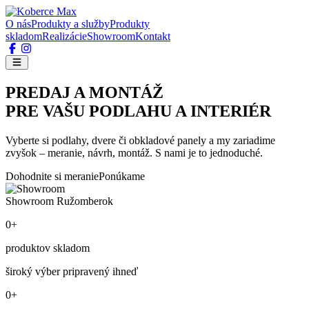
O nás
Produkty a služby
Produkty
skladom
Realizácie
Showroom
Kontakt
PREDAJ A MONTÁŽ
PRE VAŠU PODLAHU A INTERIÉR
Vyberte si podlahy, dvere či obkladové panely a my zariadime
zvyšok – meranie, návrh, montáž. S nami je to jednoduché.
Dohodnite si meranie
Ponúkame
Showroom Ružomberok
0+
produktov skladom
široký výber pripravený ihneď
0+