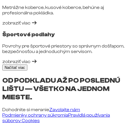
Metrážne koberce, kusové koberce, behúne aj
profesionálna pokládka.
zobraziť viac
Športové podlahy
Povrchy pre športové priestory so správnym došľapom,
bezpečnosťou a jednoduchým servisom.
zobraziť viac
Načítať viac
OD PODKLADU AŽ PO POSLEDNÚ
LIŠTU — VŠETKO NA JEDNOM
MIESTE.
Dohodnite si meranie
Zavolajte nám
Podmienky ochrany súkromia
Pravidlá používania
súborov Cookies