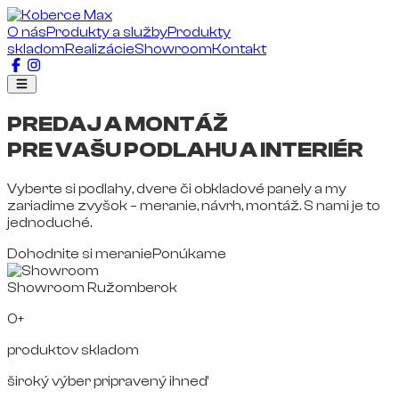
O nás
Produkty a služby
Produkty
skladom
Realizácie
Showroom
Kontakt
PREDAJ A MONTÁŽ
PRE VAŠU PODLAHU A INTERIÉR
Vyberte si podlahy, dvere či obkladové panely a my
zariadime zvyšok – meranie, návrh, montáž. S nami je to
jednoduché.
Dohodnite si meranie
Ponúkame
Showroom Ružomberok
0+
produktov skladom
široký výber pripravený ihneď