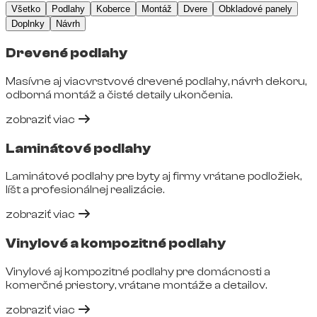
Všetko
Podlahy
Koberce
Montáž
Dvere
Obkladové panely
Doplnky
Návrh
Drevené podlahy
Masívne aj viacvrstvové drevené podlahy, návrh dekoru,
odborná montáž a čisté detaily ukončenia.
zobraziť viac
Laminátové podlahy
Laminátové podlahy pre byty aj firmy vrátane podložiek,
líšt a profesionálnej realizácie.
zobraziť viac
Vinylové a kompozitné podlahy
Vinylové aj kompozitné podlahy pre domácnosti a
komerčné priestory, vrátane montáže a detailov.
zobraziť viac