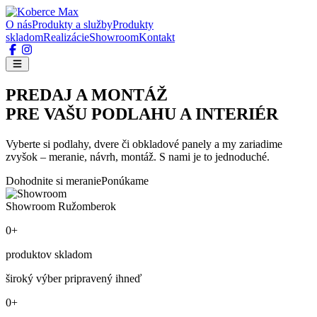
O nás
Produkty a služby
Produkty
skladom
Realizácie
Showroom
Kontakt
PREDAJ A MONTÁŽ
PRE VAŠU PODLAHU A INTERIÉR
Vyberte si podlahy, dvere či obkladové panely a my zariadime
zvyšok – meranie, návrh, montáž. S nami je to jednoduché.
Dohodnite si meranie
Ponúkame
Showroom Ružomberok
0+
produktov skladom
široký výber pripravený ihneď
0+