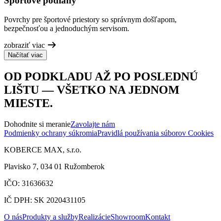
Športové podlahy
Povrchy pre športové priestory so správnym došľapom,
bezpečnosťou a jednoduchým servisom.
zobraziť viac
Načítať viac
OD PODKLADU AŽ PO POSLEDNÚ
LIŠTU — VŠETKO NA JEDNOM
MIESTE.
Dohodnite si meranie
Zavolajte nám
Podmienky ochrany súkromia
Pravidlá používania súborov Cookies
KOBERCE MAX, s.r.o.
Plavisko 7, 034 01 Ružomberok
IČO: 31636632
IČ DPH: SK 2020431105
O nás
Produkty a služby
Realizácie
Showroom
Kontakt