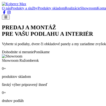
O nás
Produkty a služby
Produkty skladom
Realizácie
Showroom
Konta
PREDAJ A MONTÁŽ
PRE VAŠU PODLAHU A INTERIÉR
Vyberte si podlahy, dvere či obkladové panely a my zariadime zvyšok
Dohodnite si meranie
Ponúkame
Showroom Ružomberok
0+
produktov skladom
široký výber pripravený ihneď
0+
druhov podláh