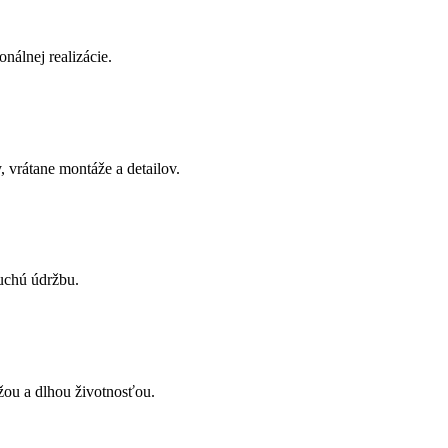
onálnej realizácie.
 vrátane montáže a detailov.
uchú údržbu.
žou a dlhou životnosťou.