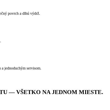
pečný povrch a dlhú výdrž.
.
u a jednoduchým servisom.
TU — VŠETKO NA JEDNOM MIESTE.