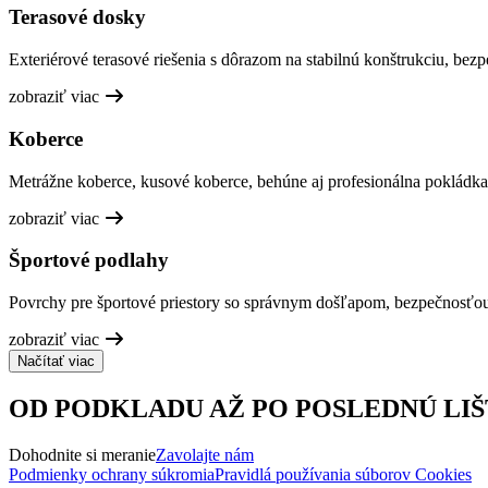
Terasové dosky
Exteriérové terasové riešenia s dôrazom na stabilnú konštrukciu, bez
zobraziť viac
Koberce
Metrážne koberce, kusové koberce, behúne aj profesionálna pokládka
zobraziť viac
Športové podlahy
Povrchy pre športové priestory so správnym došľapom, bezpečnosťo
zobraziť viac
Načítať viac
OD PODKLADU AŽ PO POSLEDNÚ LIŠ
Dohodnite si meranie
Zavolajte nám
Podmienky ochrany súkromia
Pravidlá používania súborov Cookies