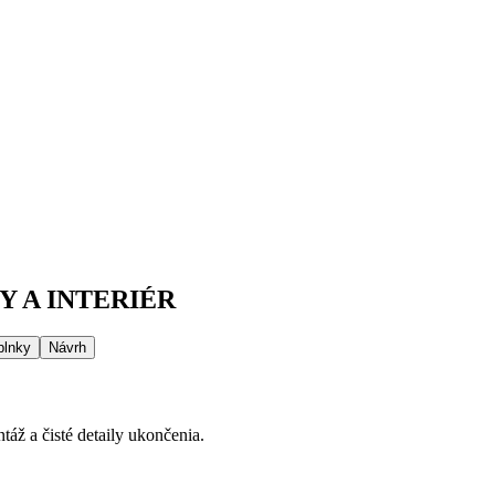
 A INTERIÉR
plnky
Návrh
áž a čisté detaily ukončenia.