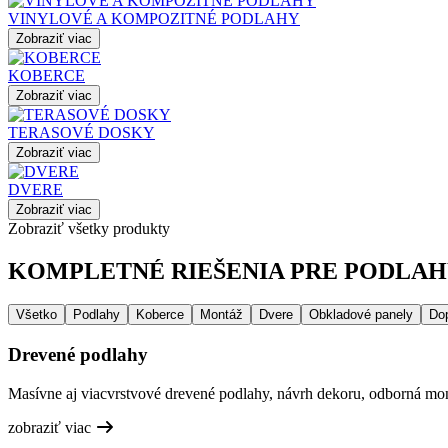
VINYLOVÉ A KOMPOZITNÉ PODLAHY
Zobraziť viac
KOBERCE
Zobraziť viac
TERASOVÉ DOSKY
Zobraziť viac
DVERE
Zobraziť viac
Zobraziť všetky produkty
KOMPLETNÉ RIEŠENIA PRE PODLAHY
Všetko
Podlahy
Koberce
Montáž
Dvere
Obkladové panely
Do
Drevené podlahy
Masívne aj viacvrstvové drevené podlahy, návrh dekoru, odborná mont
zobraziť viac