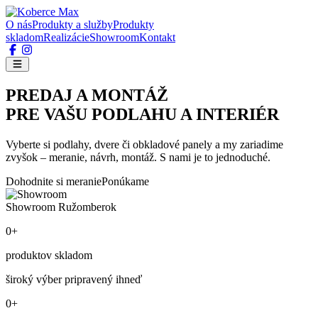
O nás
Produkty a služby
Produkty
skladom
Realizácie
Showroom
Kontakt
PREDAJ A MONTÁŽ
PRE VAŠU PODLAHU A INTERIÉR
Vyberte si podlahy, dvere či obkladové panely a my zariadime
zvyšok – meranie, návrh, montáž. S nami je to jednoduché.
Dohodnite si meranie
Ponúkame
Showroom Ružomberok
0+
produktov skladom
široký výber pripravený ihneď
0+