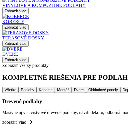
VINYLOVÉ A KOMPOZITNÉ PODLAHY
Zobraziť viac
KOBERCE
Zobraziť viac
TERASOVÉ DOSKY
Zobraziť viac
DVERE
Zobraziť viac
Zobraziť všetky produkty
KOMPLETNÉ RIEŠENIA PRE PODLAHY
Všetko
Podlahy
Koberce
Montáž
Dvere
Obkladové panely
Do
Drevené podlahy
Masívne aj viacvrstvové drevené podlahy, návrh dekoru, odborná mont
zobraziť viac