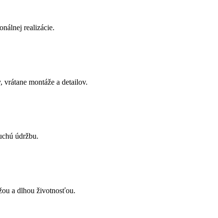
onálnej realizácie.
 vrátane montáže a detailov.
uchú údržbu.
žou a dlhou životnosťou.