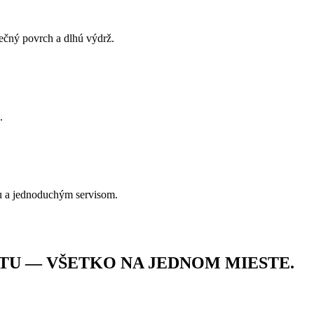
pečný povrch a dlhú výdrž.
.
u a jednoduchým servisom.
TU — VŠETKO NA JEDNOM MIESTE.