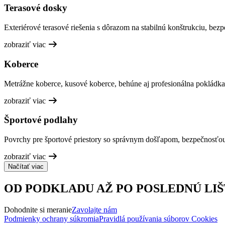
Terasové dosky
Exteriérové terasové riešenia s dôrazom na stabilnú konštrukciu, bez
zobraziť viac
Koberce
Metrážne koberce, kusové koberce, behúne aj profesionálna pokládka
zobraziť viac
Športové podlahy
Povrchy pre športové priestory so správnym došľapom, bezpečnosťo
zobraziť viac
Načítať viac
OD PODKLADU AŽ PO POSLEDNÚ LIŠ
Dohodnite si meranie
Zavolajte nám
Podmienky ochrany súkromia
Pravidlá používania súborov Cookies