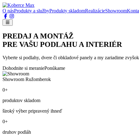
O nás
Produkty a služby
Produkty skladom
Realizácie
Showroom
Konta
PREDAJ A MONTÁŽ
PRE VAŠU PODLAHU A INTERIÉR
Vyberte si podlahy, dvere či obkladové panely a my zariadime zvyšok
Dohodnite si meranie
Ponúkame
Showroom Ružomberok
0+
produktov skladom
široký výber pripravený ihneď
0+
druhov podláh