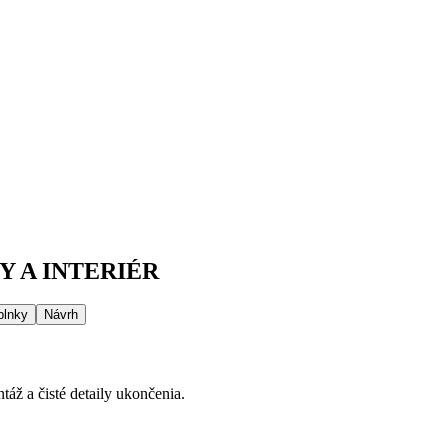
 A INTERIÉR
plnky
Návrh
áž a čisté detaily ukončenia.