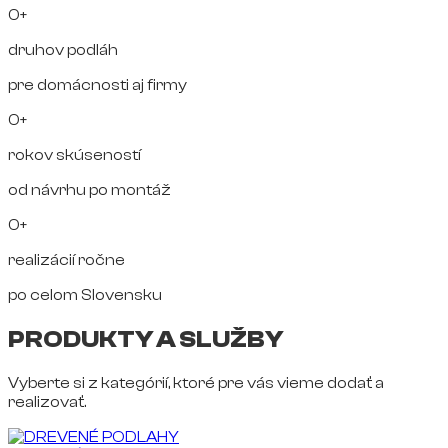
0+
druhov podláh
pre domácnosti aj firmy
0+
rokov skúseností
od návrhu po montáž
0+
realizácií ročne
po celom Slovensku
PRODUKTY A SLUŽBY
Vyberte si z kategórií, ktoré pre vás vieme dodať a
realizovať.