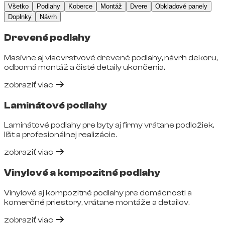
Všetko
Podlahy
Koberce
Montáž
Dvere
Obkladové panely
Doplnky
Návrh
Drevené podlahy
Masívne aj viacvrstvové drevené podlahy, návrh dekoru,
odborná montáž a čisté detaily ukončenia.
zobraziť viac
Laminátové podlahy
Laminátové podlahy pre byty aj firmy vrátane podložiek,
líšt a profesionálnej realizácie.
zobraziť viac
Vinylové a kompozitné podlahy
Vinylové aj kompozitné podlahy pre domácnosti a
komerčné priestory, vrátane montáže a detailov.
zobraziť viac