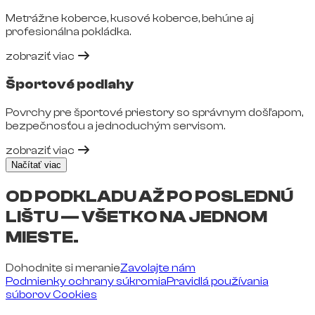
Metrážne koberce, kusové koberce, behúne aj
profesionálna pokládka.
zobraziť viac
Športové podlahy
Povrchy pre športové priestory so správnym došľapom,
bezpečnosťou a jednoduchým servisom.
zobraziť viac
Načítať viac
OD PODKLADU AŽ PO POSLEDNÚ
LIŠTU — VŠETKO NA JEDNOM
MIESTE.
Dohodnite si meranie
Zavolajte nám
Podmienky ochrany súkromia
Pravidlá používania
súborov Cookies