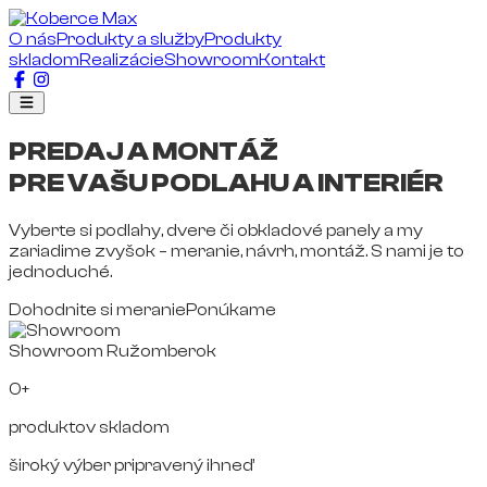
O nás
Produkty a služby
Produkty
skladom
Realizácie
Showroom
Kontakt
PREDAJ A MONTÁŽ
PRE VAŠU PODLAHU A INTERIÉR
Vyberte si podlahy, dvere či obkladové panely a my
zariadime zvyšok – meranie, návrh, montáž. S nami je to
jednoduché.
Dohodnite si meranie
Ponúkame
Showroom Ružomberok
0+
produktov skladom
široký výber pripravený ihneď