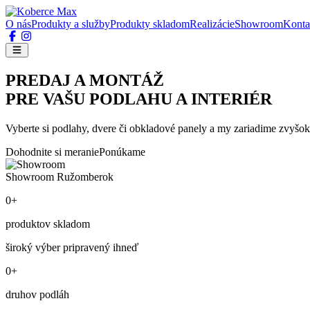
O nás
Produkty a služby
Produkty skladom
Realizácie
Showroom
Konta
PREDAJ A MONTÁŽ
PRE VAŠU PODLAHU A INTERIÉR
Vyberte si podlahy, dvere či obkladové panely a my zariadime zvyšok
Dohodnite si meranie
Ponúkame
Showroom Ružomberok
0+
produktov skladom
široký výber pripravený ihneď
0+
druhov podláh