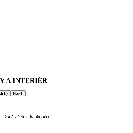
 A INTERIÉR
plnky
Návrh
áž a čisté detaily ukončenia.