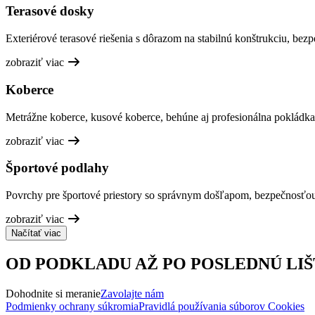
Terasové dosky
Exteriérové terasové riešenia s dôrazom na stabilnú konštrukciu, bez
zobraziť viac
Koberce
Metrážne koberce, kusové koberce, behúne aj profesionálna pokládka
zobraziť viac
Športové podlahy
Povrchy pre športové priestory so správnym došľapom, bezpečnosťo
zobraziť viac
Načítať viac
OD PODKLADU AŽ PO POSLEDNÚ LIŠ
Dohodnite si meranie
Zavolajte nám
Podmienky ochrany súkromia
Pravidlá používania súborov Cookies