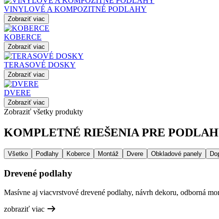
VINYLOVÉ A KOMPOZITNÉ PODLAHY
Zobraziť viac
KOBERCE
Zobraziť viac
TERASOVÉ DOSKY
Zobraziť viac
DVERE
Zobraziť viac
Zobraziť všetky produkty
KOMPLETNÉ RIEŠENIA PRE PODLAHY
Všetko
Podlahy
Koberce
Montáž
Dvere
Obkladové panely
Do
Drevené podlahy
Masívne aj viacvrstvové drevené podlahy, návrh dekoru, odborná mont
zobraziť viac