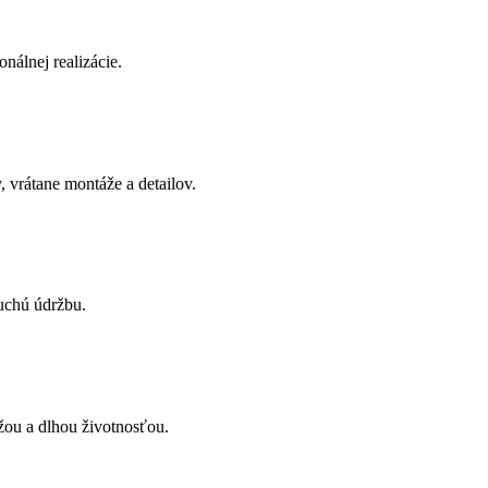
onálnej realizácie.
 vrátane montáže a detailov.
uchú údržbu.
žou a dlhou životnosťou.