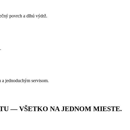
pečný povrch a dlhú výdrž.
.
u a jednoduchým servisom.
TU — VŠETKO NA JEDNOM MIESTE.