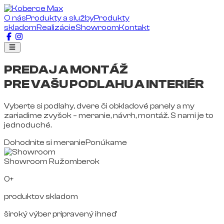
O nás
Produkty a služby
Produkty
skladom
Realizácie
Showroom
Kontakt
PREDAJ A MONTÁŽ
PRE VAŠU PODLAHU A INTERIÉR
Vyberte si podlahy, dvere či obkladové panely a my
zariadime zvyšok – meranie, návrh, montáž. S nami je to
jednoduché.
Dohodnite si meranie
Ponúkame
Showroom Ružomberok
0+
produktov skladom
široký výber pripravený ihneď