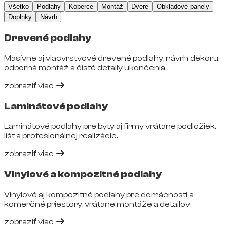
Všetko
Podlahy
Koberce
Montáž
Dvere
Obkladové panely
Doplnky
Návrh
Drevené podlahy
Masívne aj viacvrstvové drevené podlahy, návrh dekoru,
odborná montáž a čisté detaily ukončenia.
zobraziť viac
Laminátové podlahy
Laminátové podlahy pre byty aj firmy vrátane podložiek,
líšt a profesionálnej realizácie.
zobraziť viac
Vinylové a kompozitné podlahy
Vinylové aj kompozitné podlahy pre domácnosti a
komerčné priestory, vrátane montáže a detailov.
zobraziť viac