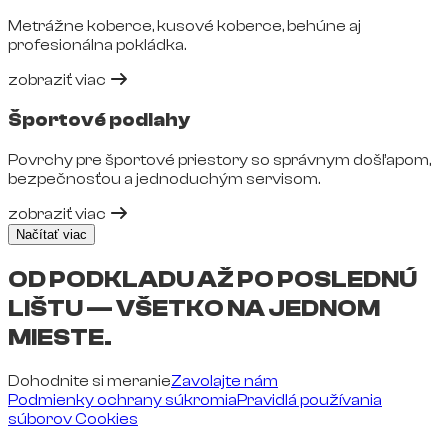
Metrážne koberce, kusové koberce, behúne aj
profesionálna pokládka.
zobraziť viac
Športové podlahy
Povrchy pre športové priestory so správnym došľapom,
bezpečnosťou a jednoduchým servisom.
zobraziť viac
Načítať viac
OD PODKLADU AŽ PO POSLEDNÚ
LIŠTU — VŠETKO NA JEDNOM
MIESTE.
Dohodnite si meranie
Zavolajte nám
Podmienky ochrany súkromia
Pravidlá používania
súborov Cookies