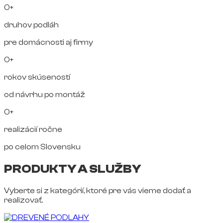
0+
druhov podláh
pre domácnosti aj firmy
0+
rokov skúseností
od návrhu po montáž
0+
realizácií ročne
po celom Slovensku
PRODUKTY A SLUŽBY
Vyberte si z kategórií, ktoré pre vás vieme dodať a
realizovať.