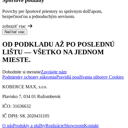
Športové podlahy
Povrchy pre športové priestory so správnym došľapom,
bezpečnosťou a jednoduchým servisom.
zobraziť viac
Načítať viac
OD PODKLADU AŽ PO POSLEDNÚ
LIŠTU — VŠETKO NA JEDNOM
MIESTE.
Dohodnite si meranie
Zavolajte nám
Podmienky ochrany súkromia
Pravidlá používania súborov Cookies
KOBERCE MAX, s.r.o.
Plavisko 7, 034 01 Ružomberok
IČO: 31636632
IČ DPH: SK 2020431105
O nás
Produkty a služby
Realizácie
Showroom
Kontakt