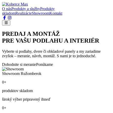
O nás
Produkty a služby
Produkty
skladom
Realizácie
Showroom
Kontakt
PREDAJ A MONTÁŽ
PRE VAŠU PODLAHU A INTERIÉR
Vyberte si podlahy, dvere či obkladové panely a my zariadime
zvyšok – meranie, návrh, montáž. S nami je to jednoduché.
Dohodnite si meranie
Ponúkame
Showroom Ružomberok
0+
produktov skladom
široký výber pripravený ihneď
0+