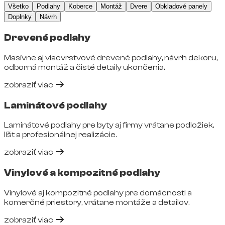
Všetko
Podlahy
Koberce
Montáž
Dvere
Obkladové panely
Doplnky
Návrh
Drevené podlahy
Masívne aj viacvrstvové drevené podlahy, návrh dekoru,
odborná montáž a čisté detaily ukončenia.
zobraziť viac
Laminátové podlahy
Laminátové podlahy pre byty aj firmy vrátane podložiek,
líšt a profesionálnej realizácie.
zobraziť viac
Vinylové a kompozitné podlahy
Vinylové aj kompozitné podlahy pre domácnosti a
komerčné priestory, vrátane montáže a detailov.
zobraziť viac