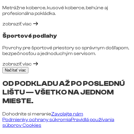
Metrážne koberce, kusové koberce, behúne aj
profesionálna pokládka.
zobraziť viac
Športové podlahy
Povrchy pre športové priestory so správnym došľapom,
bezpečnosťou a jednoduchým servisom.
zobraziť viac
Načítať viac
OD PODKLADU AŽ PO POSLEDNÚ
LIŠTU — VŠETKO NA JEDNOM
MIESTE.
Dohodnite si meranie
Zavolajte nám
Podmienky ochrany súkromia
Pravidlá používania
súborov Cookies