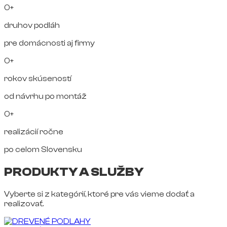
0+
druhov podláh
pre domácnosti aj firmy
0+
rokov skúseností
od návrhu po montáž
0+
realizácií ročne
po celom Slovensku
PRODUKTY A SLUŽBY
Vyberte si z kategórií, ktoré pre vás vieme dodať a
realizovať.