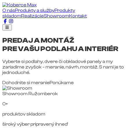
O nás
Produkty a služby
Produkty
skladom
Realizácie
Showroom
Kontakt
PREDAJ A MONTÁŽ
PRE VAŠU PODLAHU A INTERIÉR
Vyberte si podlahy, dvere či obkladové panely a my
zariadime zvyšok – meranie, návrh, montáž. S nami je to
jednoduché.
Dohodnite si meranie
Ponúkame
Showroom Ružomberok
0+
produktov skladom
široký výber pripravený ihneď