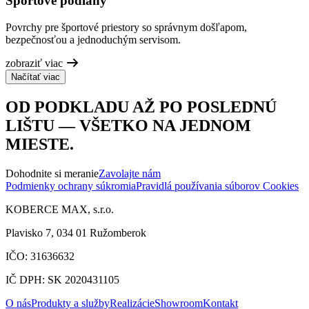
Športové podlahy
Povrchy pre športové priestory so správnym došľapom,
bezpečnosťou a jednoduchým servisom.
zobraziť viac
Načítať viac
OD PODKLADU AŽ PO POSLEDNÚ
LIŠTU — VŠETKO NA JEDNOM
MIESTE.
Dohodnite si meranie
Zavolajte nám
Podmienky ochrany súkromia
Pravidlá používania súborov Cookies
KOBERCE MAX, s.r.o.
Plavisko 7, 034 01 Ružomberok
IČO: 31636632
IČ DPH: SK 2020431105
O nás
Produkty a služby
Realizácie
Showroom
Kontakt