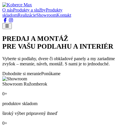
O nás
Produkty a služby
Produkty
skladom
Realizácie
Showroom
Kontakt
PREDAJ A MONTÁŽ
PRE VAŠU PODLAHU A INTERIÉR
Vyberte si podlahy, dvere či obkladové panely a my zariadime
zvyšok – meranie, návrh, montáž. S nami je to jednoduché.
Dohodnite si meranie
Ponúkame
Showroom Ružomberok
0+
produktov skladom
široký výber pripravený ihneď
0+