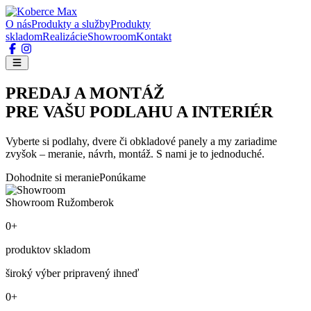
O nás
Produkty a služby
Produkty
skladom
Realizácie
Showroom
Kontakt
PREDAJ A MONTÁŽ
PRE VAŠU PODLAHU A INTERIÉR
Vyberte si podlahy, dvere či obkladové panely a my zariadime
zvyšok – meranie, návrh, montáž. S nami je to jednoduché.
Dohodnite si meranie
Ponúkame
Showroom Ružomberok
0+
produktov skladom
široký výber pripravený ihneď
0+