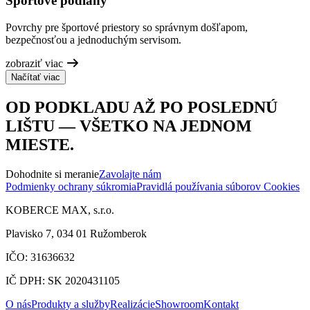
Športové podlahy
Povrchy pre športové priestory so správnym došľapom,
bezpečnosťou a jednoduchým servisom.
zobraziť viac
Načítať viac
OD PODKLADU AŽ PO POSLEDNÚ
LIŠTU — VŠETKO NA JEDNOM
MIESTE.
Dohodnite si meranie
Zavolajte nám
Podmienky ochrany súkromia
Pravidlá používania súborov Cookies
KOBERCE MAX, s.r.o.
Plavisko 7, 034 01 Ružomberok
IČO: 31636632
IČ DPH: SK 2020431105
O nás
Produkty a služby
Realizácie
Showroom
Kontakt