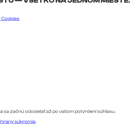
ŠTU — VŠETKO NA JEDNOM MIESTE
v Cookies
a sa začnú odosielať až po vašom potvrdení súhlasu.
hrany súkromia
.