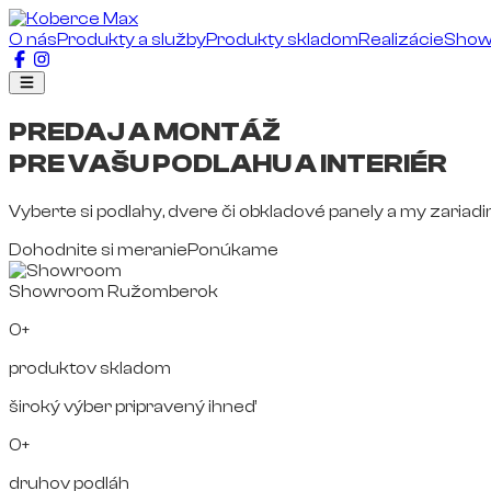
O nás
Produkty a služby
Produkty skladom
Realizácie
Sho
PREDAJ A MONTÁŽ
PRE VAŠU PODLAHU A INTERIÉR
Vyberte si podlahy, dvere či obkladové panely a my zariad
Dohodnite si meranie
Ponúkame
Showroom Ružomberok
0+
produktov skladom
široký výber pripravený ihneď
0+
druhov podláh