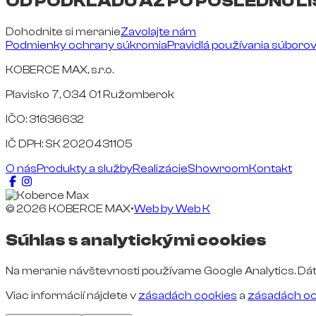
OD PODKLADU AŽ PO POSLEDNÚ LI
Dohodnite si meranie
Zavolajte nám
Podmienky ochrany súkromia
Pravidlá používania súboro
KOBERCE MAX, s.r.o.
Plavisko 7, 034 01 Ružomberok
IČO: 31636632
IČ DPH: SK 2020431105
O nás
Produkty a služby
Realizácie
Showroom
Kontakt
© 2026 KOBERCE MAX
•
Web by
Web K
Súhlas s analytickými cookies
Na meranie návštevnosti používame Google Analytics. Dát
Viac informácií nájdete v
zásadách cookies
a
zásadách oc