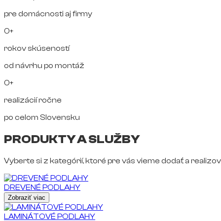
pre domácnosti aj firmy
0+
rokov skúseností
od návrhu po montáž
0+
realizácií ročne
po celom Slovensku
PRODUKTY A SLUŽBY
Vyberte si z kategórií, ktoré pre vás vieme dodať a realizov
DREVENÉ PODLAHY
Zobraziť viac
LAMINÁTOVÉ PODLAHY