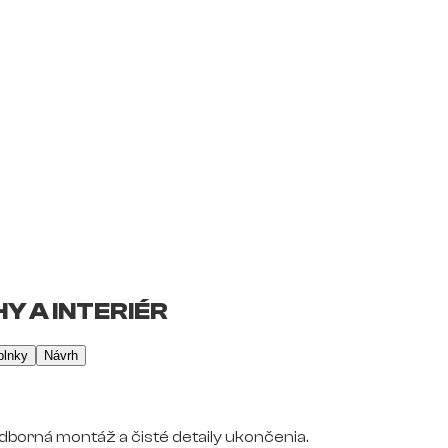
Y A INTERIÉR
plnky
Návrh
dborná montáž a čisté detaily ukončenia.