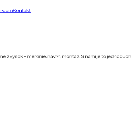
wroom
Kontakt
ime zvyšok – meranie, návrh, montáž. S nami je to jednoduch