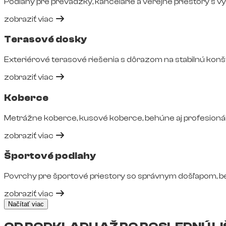
Podlahy pre prevádzky, kancelárie a verejné priestory s 
zobraziť viac
Terasové dosky
Exteriérové terasové riešenia s dôrazom na stabilnú konš
zobraziť viac
Koberce
Metrážne koberce, kusové koberce, behúne aj profesionál
zobraziť viac
Športové podlahy
Povrchy pre športové priestory so správnym došľapom, 
zobraziť viac
Načítať viac