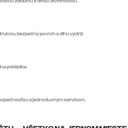
vysokou záťažou a dlhou životnosťou.
trukciu, bezpečný povrch a dlhú výdrž.
na pokládka.
bezpečnosťou a jednoduchým servisom.