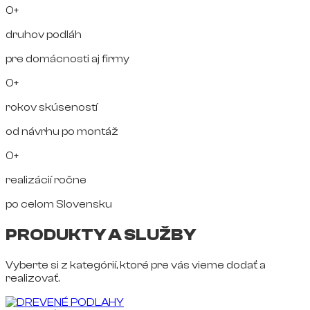
0+
druhov podláh
pre domácnosti aj firmy
0+
rokov skúseností
od návrhu po montáž
0+
realizácií ročne
po celom Slovensku
PRODUKTY A SLUŽBY
Vyberte si z kategórií, ktoré pre vás vieme dodať a
realizovať.