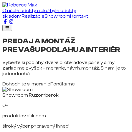
O nás
Produkty a služby
Produkty
skladom
Realizácie
Showroom
Kontakt
PREDAJ A MONTÁŽ
PRE VAŠU PODLAHU A INTERIÉR
Vyberte si podlahy, dvere či obkladové panely a my
zariadime zvyšok – meranie, návrh, montáž. S nami je to
jednoduché.
Dohodnite si meranie
Ponúkame
Showroom Ružomberok
0+
produktov skladom
široký výber pripravený ihneď