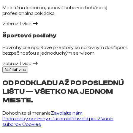
Metrážne koberce, kusové koberce, behúne aj
profesionálna pokládka.
zobraziť viac
Športové podlahy
Povrchy pre športové priestory so správnym došľapom,
bezpečnosťou a jednoduchým servisom.
zobraziť viac
Načítať viac
OD PODKLADU AŽ PO POSLEDNÚ
LIŠTU — VŠETKO NA JEDNOM
MIESTE.
Dohodnite si meranie
Zavolajte nám
Podmienky ochrany súkromia
Pravidlá používania
súborov Cookies