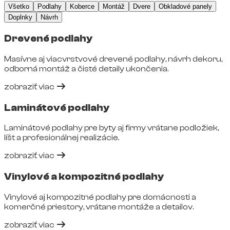
Všetko
Podlahy
Koberce
Montáž
Dvere
Obkladové panely
Doplnky
Návrh
Drevené podlahy
Masívne aj viacvrstvové drevené podlahy, návrh dekoru,
odborná montáž a čisté detaily ukončenia.
zobraziť viac
Laminátové podlahy
Laminátové podlahy pre byty aj firmy vrátane podložiek,
líšt a profesionálnej realizácie.
zobraziť viac
Vinylové a kompozitné podlahy
Vinylové aj kompozitné podlahy pre domácnosti a
komerčné priestory, vrátane montáže a detailov.
zobraziť viac