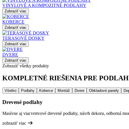
VINYLOVÉ A KOMPOZITNÉ PODLAHY
Zobraziť viac
KOBERCE
Zobraziť viac
TERASOVÉ DOSKY
Zobraziť viac
DVERE
Zobraziť viac
Zobraziť všetky produkty
KOMPLETNÉ RIEŠENIA PRE PODLAHY
Všetko
Podlahy
Koberce
Montáž
Dvere
Obkladové panely
Do
Drevené podlahy
Masívne aj viacvrstvové drevené podlahy, návrh dekoru, odborná mont
zobraziť viac