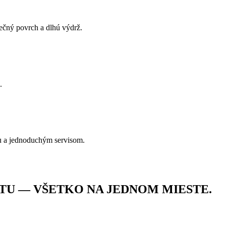
pečný povrch a dlhú výdrž.
.
u a jednoduchým servisom.
TU — VŠETKO NA JEDNOM MIESTE.