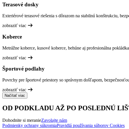
Terasové dosky
Exteriérové terasové riešenia s dôrazom na stabilnú konštrukciu, bez
zobraziť viac
Koberce
Metrážne koberce, kusové koberce, behúne aj profesionálna pokládka
zobraziť viac
Športové podlahy
Povrchy pre športové priestory so správnym došľapom, bezpečnosťo
zobraziť viac
Načítať viac
OD PODKLADU AŽ PO POSLEDNÚ LIŠ
Dohodnite si meranie
Zavolajte nám
Podmienky ochrany súkromia
Pravidlá používania súborov Cookies