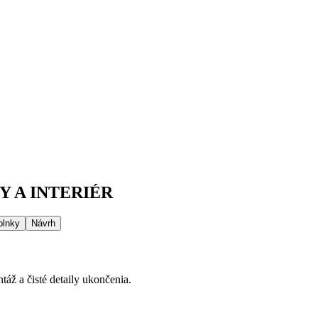
 A INTERIÉR
plnky
Návrh
áž a čisté detaily ukončenia.