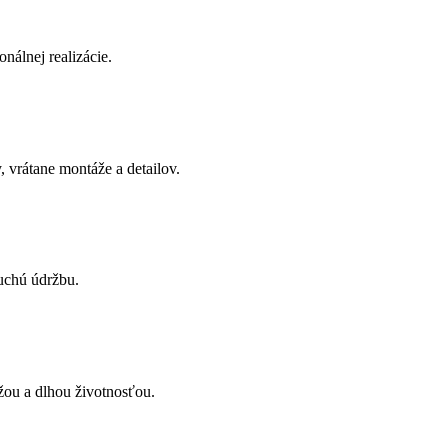
onálnej realizácie.
 vrátane montáže a detailov.
uchú údržbu.
žou a dlhou životnosťou.