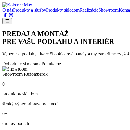
O nás
Produkty a služby
Produkty skladom
Realizácie
Showroom
Konta
PREDAJ A MONTÁŽ
PRE VAŠU PODLAHU A INTERIÉR
Vyberte si podlahy, dvere či obkladové panely a my zariadime zvyšok
Dohodnite si meranie
Ponúkame
Showroom Ružomberok
0+
produktov skladom
široký výber pripravený ihneď
0+
druhov podláh