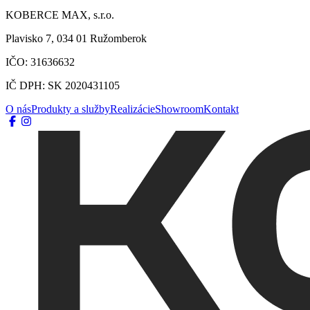
KOBERCE MAX, s.r.o.
Plavisko 7, 034 01 Ružomberok
IČO: 31636632
IČ DPH: SK 2020431105
O nás
Produkty a služby
Realizácie
Showroom
Kontakt