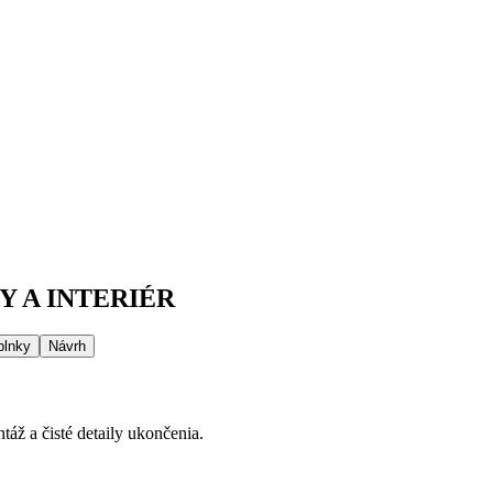
 A INTERIÉR
plnky
Návrh
áž a čisté detaily ukončenia.