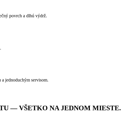
pečný povrch a dlhú výdrž.
.
u a jednoduchým servisom.
TU — VŠETKO NA JEDNOM MIESTE.