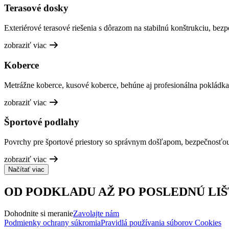
Terasové dosky
Exteriérové terasové riešenia s dôrazom na stabilnú konštrukciu, bez
zobraziť viac
Koberce
Metrážne koberce, kusové koberce, behúne aj profesionálna pokládka
zobraziť viac
Športové podlahy
Povrchy pre športové priestory so správnym došľapom, bezpečnosťo
zobraziť viac
Načítať viac
OD PODKLADU AŽ PO POSLEDNÚ LIŠ
Dohodnite si meranie
Zavolajte nám
Podmienky ochrany súkromia
Pravidlá používania súborov Cookies