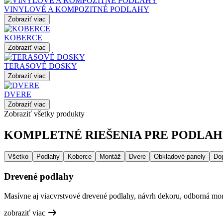
VINYLOVÉ A KOMPOZITNÉ PODLAHY
Zobraziť viac
KOBERCE
Zobraziť viac
TERASOVÉ DOSKY
Zobraziť viac
DVERE
Zobraziť viac
Zobraziť všetky produkty
KOMPLETNÉ RIEŠENIA PRE PODLAHY
Všetko
Podlahy
Koberce
Montáž
Dvere
Obkladové panely
Do
Drevené podlahy
Masívne aj viacvrstvové drevené podlahy, návrh dekoru, odborná mont
zobraziť viac