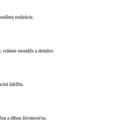
onálnej realizácie.
 vrátane montáže a detailov.
uchú údržbu.
žou a dlhou životnosťou.