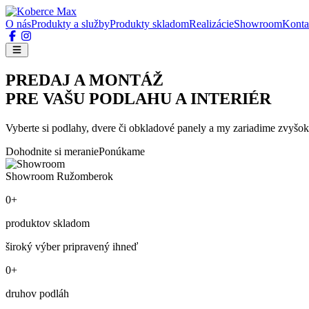
O nás
Produkty a služby
Produkty skladom
Realizácie
Showroom
Konta
PREDAJ A MONTÁŽ
PRE VAŠU PODLAHU A INTERIÉR
Vyberte si podlahy, dvere či obkladové panely a my zariadime zvyšok
Dohodnite si meranie
Ponúkame
Showroom Ružomberok
0+
produktov skladom
široký výber pripravený ihneď
0+
druhov podláh