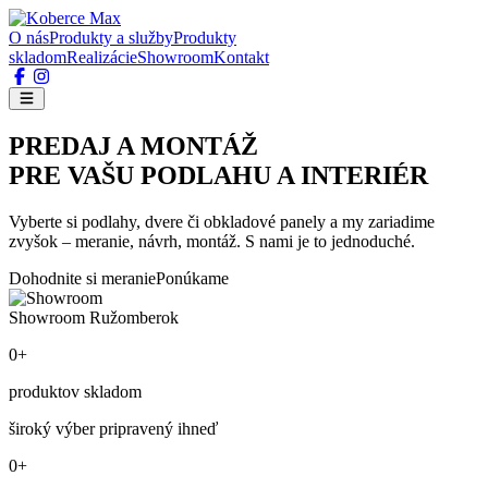
O nás
Produkty a služby
Produkty
skladom
Realizácie
Showroom
Kontakt
PREDAJ A MONTÁŽ
PRE VAŠU PODLAHU A INTERIÉR
Vyberte si podlahy, dvere či obkladové panely a my zariadime
zvyšok – meranie, návrh, montáž. S nami je to jednoduché.
Dohodnite si meranie
Ponúkame
Showroom Ružomberok
0+
produktov skladom
široký výber pripravený ihneď
0+