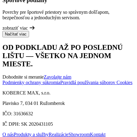
Športové podlahy
Povrchy pre športové priestory so správnym došľapom,
bezpečnosťou a jednoduchým servisom.
zobraziť viac
Načítať viac
OD PODKLADU AŽ PO POSLEDNÚ
LIŠTU — VŠETKO NA JEDNOM
MIESTE.
Dohodnite si meranie
Zavolajte nám
Podmienky ochrany súkromia
Pravidlá používania súborov Cookies
KOBERCE MAX, s.r.o.
Plavisko 7, 034 01 Ružomberok
IČO: 31636632
IČ DPH: SK 2020431105
O nás
Produkty a služby
Realizácie
Showroom
Kontakt