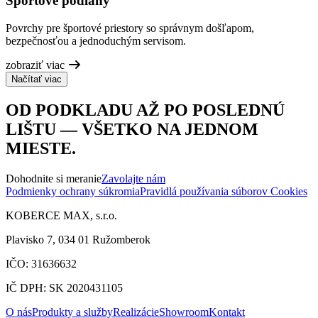
Športové podlahy
Povrchy pre športové priestory so správnym došľapom,
bezpečnosťou a jednoduchým servisom.
zobraziť viac
Načítať viac
OD PODKLADU AŽ PO POSLEDNÚ
LIŠTU — VŠETKO NA JEDNOM
MIESTE.
Dohodnite si meranie
Zavolajte nám
Podmienky ochrany súkromia
Pravidlá používania súborov Cookies
KOBERCE MAX, s.r.o.
Plavisko 7, 034 01 Ružomberok
IČO: 31636632
IČ DPH: SK 2020431105
O nás
Produkty a služby
Realizácie
Showroom
Kontakt