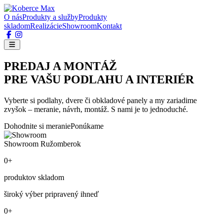
O nás
Produkty a služby
Produkty
skladom
Realizácie
Showroom
Kontakt
PREDAJ A MONTÁŽ
PRE VAŠU PODLAHU A INTERIÉR
Vyberte si podlahy, dvere či obkladové panely a my zariadime
zvyšok – meranie, návrh, montáž. S nami je to jednoduché.
Dohodnite si meranie
Ponúkame
Showroom Ružomberok
0+
produktov skladom
široký výber pripravený ihneď
0+