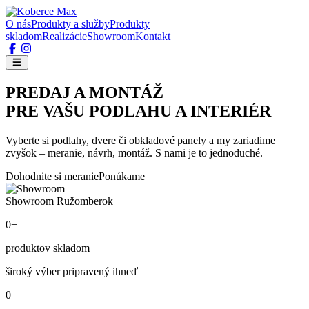
O nás
Produkty a služby
Produkty
skladom
Realizácie
Showroom
Kontakt
PREDAJ A MONTÁŽ
PRE VAŠU PODLAHU A INTERIÉR
Vyberte si podlahy, dvere či obkladové panely a my zariadime
zvyšok – meranie, návrh, montáž. S nami je to jednoduché.
Dohodnite si meranie
Ponúkame
Showroom Ružomberok
0+
produktov skladom
široký výber pripravený ihneď
0+