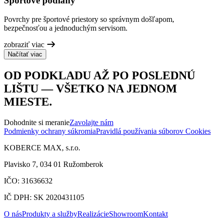
Športové podlahy
Povrchy pre športové priestory so správnym došľapom,
bezpečnosťou a jednoduchým servisom.
zobraziť viac
Načítať viac
OD PODKLADU AŽ PO POSLEDNÚ
LIŠTU — VŠETKO NA JEDNOM
MIESTE.
Dohodnite si meranie
Zavolajte nám
Podmienky ochrany súkromia
Pravidlá používania súborov Cookies
KOBERCE MAX, s.r.o.
Plavisko 7, 034 01 Ružomberok
IČO: 31636632
IČ DPH: SK 2020431105
O nás
Produkty a služby
Realizácie
Showroom
Kontakt