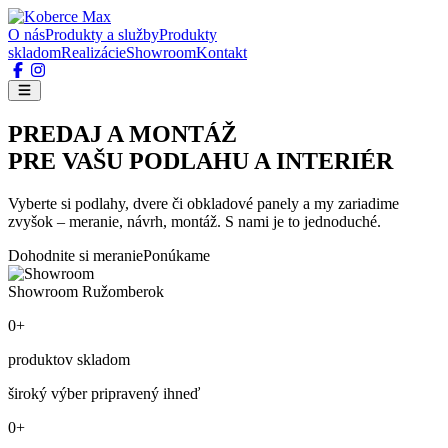
O nás
Produkty a služby
Produkty
skladom
Realizácie
Showroom
Kontakt
PREDAJ A MONTÁŽ
PRE VAŠU PODLAHU A INTERIÉR
Vyberte si podlahy, dvere či obkladové panely a my zariadime
zvyšok – meranie, návrh, montáž. S nami je to jednoduché.
Dohodnite si meranie
Ponúkame
Showroom Ružomberok
0+
produktov skladom
široký výber pripravený ihneď
0+