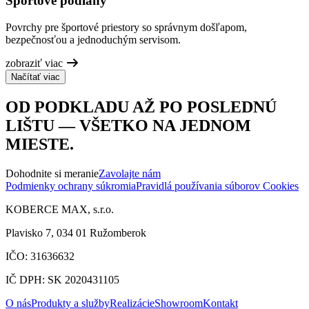
Športové podlahy
Povrchy pre športové priestory so správnym došľapom,
bezpečnosťou a jednoduchým servisom.
zobraziť viac
Načítať viac
OD PODKLADU AŽ PO POSLEDNÚ
LIŠTU — VŠETKO NA JEDNOM
MIESTE.
Dohodnite si meranie
Zavolajte nám
Podmienky ochrany súkromia
Pravidlá používania súborov Cookies
KOBERCE MAX, s.r.o.
Plavisko 7, 034 01 Ružomberok
IČO: 31636632
IČ DPH: SK 2020431105
O nás
Produkty a služby
Realizácie
Showroom
Kontakt