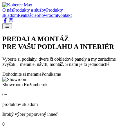
O nás
Produkty a služby
Produkty
skladom
Realizácie
Showroom
Kontakt
PREDAJ A MONTÁŽ
PRE VAŠU PODLAHU A INTERIÉR
Vyberte si podlahy, dvere či obkladové panely a my zariadime
zvyšok – meranie, návrh, montáž. S nami je to jednoduché.
Dohodnite si meranie
Ponúkame
Showroom Ružomberok
0+
produktov skladom
široký výber pripravený ihneď
0+