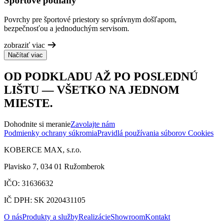
Športové podlahy
Povrchy pre športové priestory so správnym došľapom,
bezpečnosťou a jednoduchým servisom.
zobraziť viac
Načítať viac
OD PODKLADU AŽ PO POSLEDNÚ
LIŠTU — VŠETKO NA JEDNOM
MIESTE.
Dohodnite si meranie
Zavolajte nám
Podmienky ochrany súkromia
Pravidlá používania súborov Cookies
KOBERCE MAX, s.r.o.
Plavisko 7, 034 01 Ružomberok
IČO: 31636632
IČ DPH: SK 2020431105
O nás
Produkty a služby
Realizácie
Showroom
Kontakt