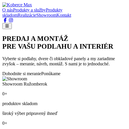
O nás
Produkty a služby
Produkty
skladom
Realizácie
Showroom
Kontakt
PREDAJ A MONTÁŽ
PRE VAŠU PODLAHU A INTERIÉR
Vyberte si podlahy, dvere či obkladové panely a my zariadime
zvyšok – meranie, návrh, montáž. S nami je to jednoduché.
Dohodnite si meranie
Ponúkame
Showroom Ružomberok
0+
produktov skladom
široký výber pripravený ihneď
0+