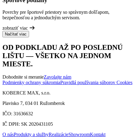
Športové podlahy
Povrchy pre športové priestory so správnym došľapom,
bezpečnosťou a jednoduchým servisom.
zobraziť viac
Načítať viac
OD PODKLADU AŽ PO POSLEDNÚ
LIŠTU — VŠETKO NA JEDNOM
MIESTE.
Dohodnite si meranie
Zavolajte nám
Podmienky ochrany súkromia
Pravidlá používania súborov Cookies
KOBERCE MAX, s.r.o.
Plavisko 7, 034 01 Ružomberok
IČO: 31636632
IČ DPH: SK 2020431105
O nás
Produkty a služby
Realizácie
Showroom
Kontakt