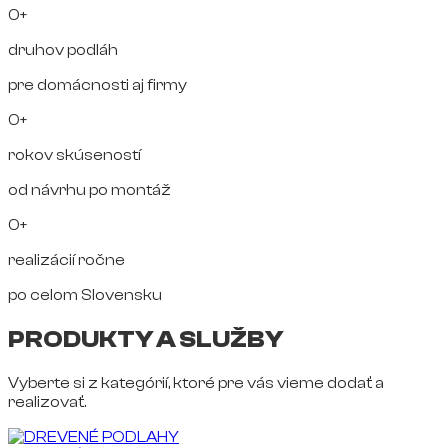
0+
druhov podláh
pre domácnosti aj firmy
0+
rokov skúseností
od návrhu po montáž
0+
realizácií ročne
po celom Slovensku
PRODUKTY A SLUŽBY
Vyberte si z kategórií, ktoré pre vás vieme dodať a
realizovať.