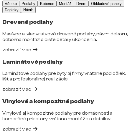
Všetko
Podlahy
Koberce
Montáž
Dvere
Obkladové panely
Doplnky
Návrh
Drevené podlahy
Masívne aj viacvrstvové drevené podlahy, návrh dekoru,
odborná montáž a čisté detaily ukončenia.
zobraziť viac
Laminátové podlahy
Laminátové podlahy pre byty aj firmy vrátane podložiek,
líšt a profesionálnej realizácie.
zobraziť viac
Vinylové a kompozitné podlahy
Vinylové aj kompozitné podlahy pre domácnosti a
komerčné priestory, vrátane montáže a detailov.
zobraziť viac