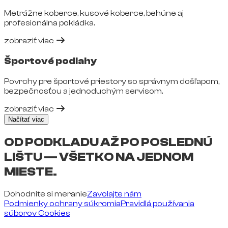
Metrážne koberce, kusové koberce, behúne aj
profesionálna pokládka.
zobraziť viac
Športové podlahy
Povrchy pre športové priestory so správnym došľapom,
bezpečnosťou a jednoduchým servisom.
zobraziť viac
Načítať viac
OD PODKLADU AŽ PO POSLEDNÚ
LIŠTU — VŠETKO NA JEDNOM
MIESTE.
Dohodnite si meranie
Zavolajte nám
Podmienky ochrany súkromia
Pravidlá používania
súborov Cookies