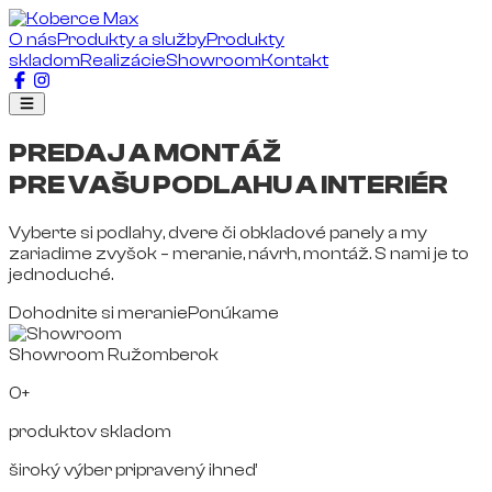
O nás
Produkty a služby
Produkty
skladom
Realizácie
Showroom
Kontakt
PREDAJ A MONTÁŽ
PRE VAŠU PODLAHU A INTERIÉR
Vyberte si podlahy, dvere či obkladové panely a my
zariadime zvyšok – meranie, návrh, montáž. S nami je to
jednoduché.
Dohodnite si meranie
Ponúkame
Showroom Ružomberok
0+
produktov skladom
široký výber pripravený ihneď