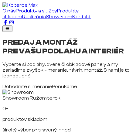
O nás
Produkty a služby
Produkty
skladom
Realizácie
Showroom
Kontakt
PREDAJ A MONTÁŽ
PRE VAŠU PODLAHU A INTERIÉR
Vyberte si podlahy, dvere či obkladové panely a my
zariadime zvyšok – meranie, návrh, montáž. S nami je to
jednoduché.
Dohodnite si meranie
Ponúkame
Showroom Ružomberok
0+
produktov skladom
široký výber pripravený ihneď