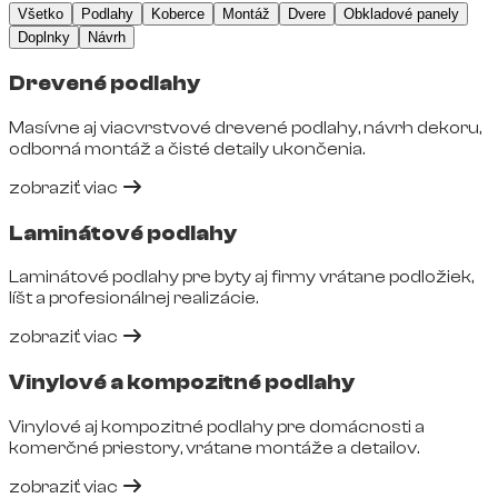
Všetko
Podlahy
Koberce
Montáž
Dvere
Obkladové panely
Doplnky
Návrh
Drevené podlahy
Masívne aj viacvrstvové drevené podlahy, návrh dekoru,
odborná montáž a čisté detaily ukončenia.
zobraziť viac
Laminátové podlahy
Laminátové podlahy pre byty aj firmy vrátane podložiek,
líšt a profesionálnej realizácie.
zobraziť viac
Vinylové a kompozitné podlahy
Vinylové aj kompozitné podlahy pre domácnosti a
komerčné priestory, vrátane montáže a detailov.
zobraziť viac