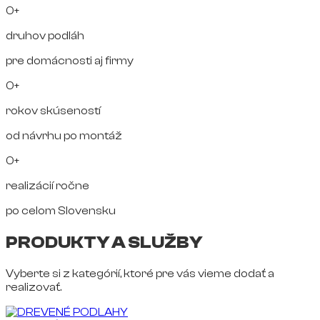
0+
druhov podláh
pre domácnosti aj firmy
0+
rokov skúseností
od návrhu po montáž
0+
realizácií ročne
po celom Slovensku
PRODUKTY A SLUŽBY
Vyberte si z kategórií, ktoré pre vás vieme dodať a
realizovať.