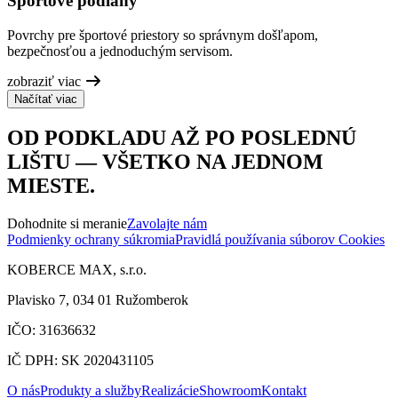
Športové podlahy
Povrchy pre športové priestory so správnym došľapom,
bezpečnosťou a jednoduchým servisom.
zobraziť viac
Načítať viac
OD PODKLADU AŽ PO POSLEDNÚ
LIŠTU — VŠETKO NA JEDNOM
MIESTE.
Dohodnite si meranie
Zavolajte nám
Podmienky ochrany súkromia
Pravidlá používania súborov Cookies
KOBERCE MAX, s.r.o.
Plavisko 7, 034 01 Ružomberok
IČO: 31636632
IČ DPH: SK 2020431105
O nás
Produkty a služby
Realizácie
Showroom
Kontakt