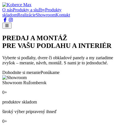
O nás
Produkty a služby
Produkty
skladom
Realizácie
Showroom
Kontakt
PREDAJ A MONTÁŽ
PRE VAŠU PODLAHU A INTERIÉR
Vyberte si podlahy, dvere či obkladové panely a my zariadime
zvyšok – meranie, návrh, montáž. S nami je to jednoduché.
Dohodnite si meranie
Ponúkame
Showroom Ružomberok
0+
produktov skladom
široký výber pripravený ihneď
0+