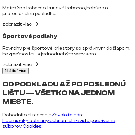
Metrážne koberce, kusové koberce, behúne aj
profesionálna pokládka.
zobraziť viac
Športové podlahy
Povrchy pre športové priestory so správnym došľapom,
bezpečnosťou a jednoduchým servisom.
zobraziť viac
Načítať viac
OD PODKLADU AŽ PO POSLEDNÚ
LIŠTU — VŠETKO NA JEDNOM
MIESTE.
Dohodnite si meranie
Zavolajte nám
Podmienky ochrany súkromia
Pravidlá používania
súborov Cookies