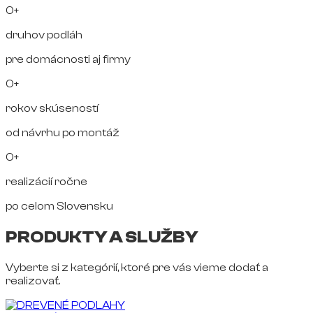
0+
druhov podláh
pre domácnosti aj firmy
0+
rokov skúseností
od návrhu po montáž
0+
realizácií ročne
po celom Slovensku
PRODUKTY A SLUŽBY
Vyberte si z kategórií, ktoré pre vás vieme dodať a
realizovať.