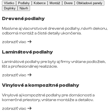
Všetko
Podlahy
Koberce
Montáž
Dvere
Obkladové panely
Doplnky
Návrh
Drevené podlahy
Masívne aj viacvrstvové drevené podlahy, návrh dekoru,
odborná montáž a čisté detaily ukončenia.
zobraziť viac
Laminátové podlahy
Laminátové podlahy pre byty aj firmy vrátane podložiek,
líšt a profesionálnej realizácie.
zobraziť viac
Vinylové a kompozitné podlahy
Vinylové aj kompozitné podlahy pre domácnosti a
komerčné priestory, vrátane montáže a detailov.
zobraziť viac