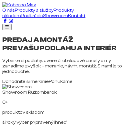
O nás
Produkty a služby
Produkty
skladom
Realizácie
Showroom
Kontakt
PREDAJ A MONTÁŽ
PRE VAŠU PODLAHU A INTERIÉR
Vyberte si podlahy, dvere či obkladové panely a my
zariadime zvyšok – meranie, návrh, montáž. S nami je to
jednoduché.
Dohodnite si meranie
Ponúkame
Showroom Ružomberok
0+
produktov skladom
široký výber pripravený ihneď