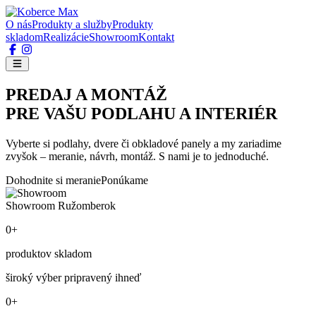
O nás
Produkty a služby
Produkty
skladom
Realizácie
Showroom
Kontakt
PREDAJ A MONTÁŽ
PRE VAŠU PODLAHU A INTERIÉR
Vyberte si podlahy, dvere či obkladové panely a my zariadime
zvyšok – meranie, návrh, montáž. S nami je to jednoduché.
Dohodnite si meranie
Ponúkame
Showroom Ružomberok
0+
produktov skladom
široký výber pripravený ihneď
0+