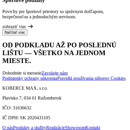
Športové podlahy
Povrchy pre športové priestory so správnym došľapom,
bezpečnosťou a jednoduchým servisom.
zobraziť viac
Načítať viac
OD PODKLADU AŽ PO POSLEDNÚ
LIŠTU — VŠETKO NA JEDNOM
MIESTE.
Dohodnite si meranie
Zavolajte nám
Podmienky ochrany súkromia
Pravidlá používania súborov Cookies
KOBERCE MAX, s.r.o.
Plavisko 7, 034 01 Ružomberok
IČO: 31636632
IČ DPH: SK 2020431105
O nás
Produkty a služby
Realizácie
Showroom
Kontakt