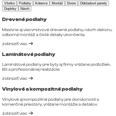
Všetko
Podlahy
Koberce
Montáž
Dvere
Obkladové panely
Doplnky
Návrh
Drevené podlahy
Masívne aj viacvrstvové drevené podlahy, návrh dekoru,
odborná montáž a čisté detaily ukončenia.
zobraziť viac
Laminátové podlahy
Laminátové podlahy pre byty aj firmy vrátane podložiek,
líšt a profesionálnej realizácie.
zobraziť viac
Vinylové a kompozitné podlahy
Vinylové aj kompozitné podlahy pre domácnosti a
komerčné priestory, vrátane montáže a detailov.
zobraziť viac