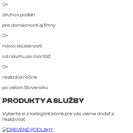
0+
druhov podláh
pre domácnosti aj firmy
0+
rokov skúseností
od návrhu po montáž
0+
realizácií ročne
po celom Slovensku
PRODUKTY A SLUŽBY
Vyberte si z kategórií, ktoré pre vás vieme dodať a
realizovať.