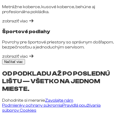
Metrážne koberce, kusové koberce, behúne aj
profesionálna pokládka.
zobraziť viac
Športové podlahy
Povrchy pre športové priestory so správnym došľapom,
bezpečnosťou a jednoduchým servisom.
zobraziť viac
Načítať viac
OD PODKLADU AŽ PO POSLEDNÚ
LIŠTU — VŠETKO NA JEDNOM
MIESTE.
Dohodnite si meranie
Zavolajte nám
Podmienky ochrany súkromia
Pravidlá používania
súborov Cookies