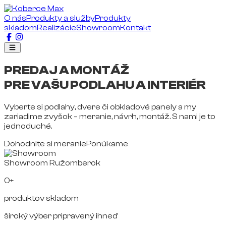
O nás
Produkty a služby
Produkty
skladom
Realizácie
Showroom
Kontakt
PREDAJ A MONTÁŽ
PRE VAŠU PODLAHU A INTERIÉR
Vyberte si podlahy, dvere či obkladové panely a my
zariadime zvyšok – meranie, návrh, montáž. S nami je to
jednoduché.
Dohodnite si meranie
Ponúkame
Showroom Ružomberok
0+
produktov skladom
široký výber pripravený ihneď