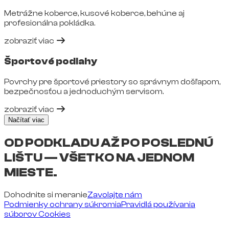
Metrážne koberce, kusové koberce, behúne aj
profesionálna pokládka.
zobraziť viac
Športové podlahy
Povrchy pre športové priestory so správnym došľapom,
bezpečnosťou a jednoduchým servisom.
zobraziť viac
Načítať viac
OD PODKLADU AŽ PO POSLEDNÚ
LIŠTU — VŠETKO NA JEDNOM
MIESTE.
Dohodnite si meranie
Zavolajte nám
Podmienky ochrany súkromia
Pravidlá používania
súborov Cookies