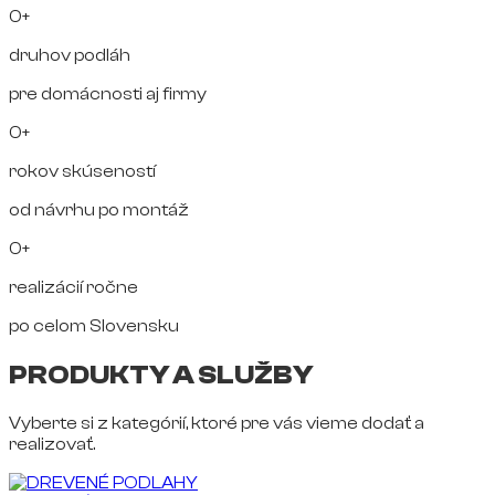
0+
druhov podláh
pre domácnosti aj firmy
0+
rokov skúseností
od návrhu po montáž
0+
realizácií ročne
po celom Slovensku
PRODUKTY A SLUŽBY
Vyberte si z kategórií, ktoré pre vás vieme dodať a
realizovať.