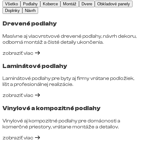
Všetko
Podlahy
Koberce
Montáž
Dvere
Obkladové panely
Doplnky
Návrh
Drevené podlahy
Masívne aj viacvrstvové drevené podlahy, návrh dekoru,
odborná montáž a čisté detaily ukončenia.
zobraziť viac
Laminátové podlahy
Laminátové podlahy pre byty aj firmy vrátane podložiek,
líšt a profesionálnej realizácie.
zobraziť viac
Vinylové a kompozitné podlahy
Vinylové aj kompozitné podlahy pre domácnosti a
komerčné priestory, vrátane montáže a detailov.
zobraziť viac