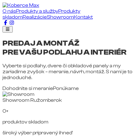
O nás
Produkty a služby
Produkty
skladom
Realizácie
Showroom
Kontakt
PREDAJ A MONTÁŽ
PRE VAŠU PODLAHU A INTERIÉR
Vyberte si podlahy, dvere či obkladové panely a my
zariadime zvyšok – meranie, návrh, montáž. S nami je to
jednoduché.
Dohodnite si meranie
Ponúkame
Showroom Ružomberok
0+
produktov skladom
široký výber pripravený ihneď