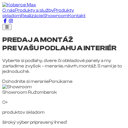
O nás
Produkty a služby
Produkty
skladom
Realizácie
Showroom
Kontakt
PREDAJ A MONTÁŽ
PRE VAŠU PODLAHU A INTERIÉR
Vyberte si podlahy, dvere či obkladové panely a my
zariadime zvyšok – meranie, návrh, montáž. S nami je to
jednoduché.
Dohodnite si meranie
Ponúkame
Showroom Ružomberok
0+
produktov skladom
široký výber pripravený ihneď