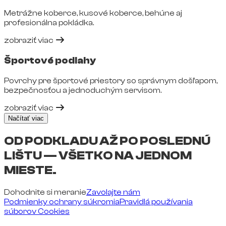
Metrážne koberce, kusové koberce, behúne aj
profesionálna pokládka.
zobraziť viac
Športové podlahy
Povrchy pre športové priestory so správnym došľapom,
bezpečnosťou a jednoduchým servisom.
zobraziť viac
Načítať viac
OD PODKLADU AŽ PO POSLEDNÚ
LIŠTU — VŠETKO NA JEDNOM
MIESTE.
Dohodnite si meranie
Zavolajte nám
Podmienky ochrany súkromia
Pravidlá používania
súborov Cookies