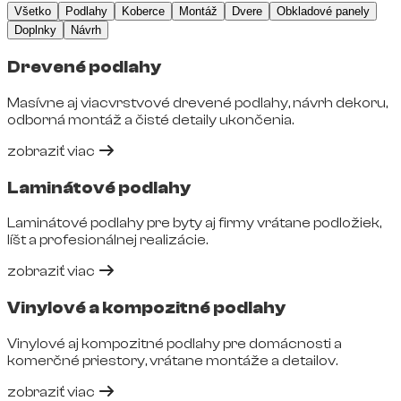
Všetko
Podlahy
Koberce
Montáž
Dvere
Obkladové panely
Doplnky
Návrh
Drevené podlahy
Masívne aj viacvrstvové drevené podlahy, návrh dekoru,
odborná montáž a čisté detaily ukončenia.
zobraziť viac
Laminátové podlahy
Laminátové podlahy pre byty aj firmy vrátane podložiek,
líšt a profesionálnej realizácie.
zobraziť viac
Vinylové a kompozitné podlahy
Vinylové aj kompozitné podlahy pre domácnosti a
komerčné priestory, vrátane montáže a detailov.
zobraziť viac