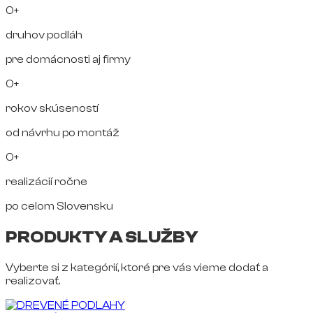
0+
druhov podláh
pre domácnosti aj firmy
0+
rokov skúseností
od návrhu po montáž
0+
realizácií ročne
po celom Slovensku
PRODUKTY A SLUŽBY
Vyberte si z kategórií, ktoré pre vás vieme dodať a
realizovať.